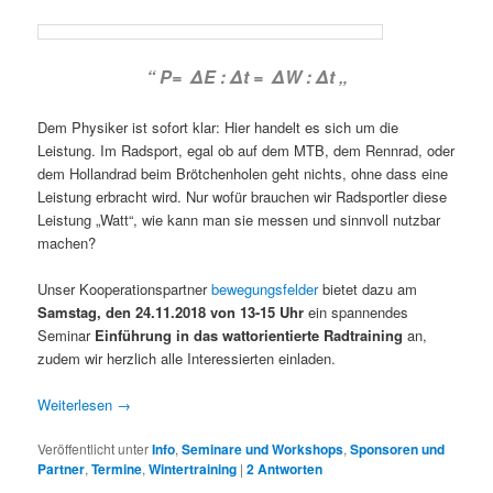
“ P= ΔE : Δt = ΔW : Δt „
Dem Physiker ist sofort klar: Hier handelt es sich um die
Leistung. Im Radsport, egal ob auf dem MTB, dem Rennrad, oder
dem Hollandrad beim Brötchenholen geht nichts, ohne dass eine
Leistung erbracht wird. Nur wofür brauchen wir Radsportler diese
Leistung „Watt“, wie kann man sie messen und sinnvoll nutzbar
machen?
Unser Kooperationspartner
bewegungsfelder
bietet dazu am
Samstag, den 24.11.2018 von 13-15 Uhr
ein spannendes
Seminar
Einführung in das wattorientierte Radtraining
an,
zudem wir herzlich alle Interessierten einladen.
Weiterlesen
→
Veröffentlicht unter
Info
,
Seminare und Workshops
,
Sponsoren und
Partner
,
Termine
,
Wintertraining
|
2
Antworten