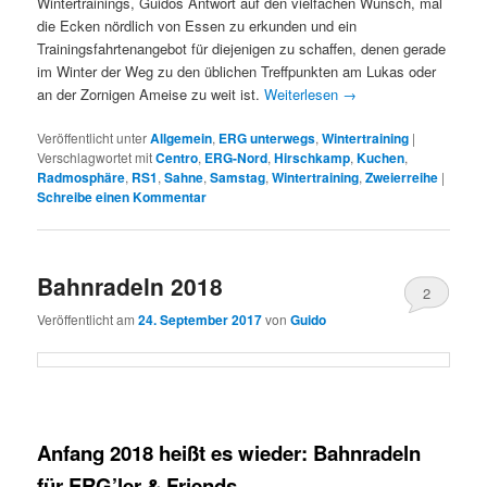
Wintertrainings, Guidos Antwort auf den vielfachen Wunsch, mal
die Ecken nördlich von Essen zu erkunden und ein
Trainingsfahrtenangebot für diejenigen zu schaffen, denen gerade
im Winter der Weg zu den üblichen Treffpunkten am Lukas oder
an der Zornigen Ameise zu weit ist.
Weiterlesen
→
Veröffentlicht unter
Allgemein
,
ERG unterwegs
,
Wintertraining
|
Verschlagwortet mit
Centro
,
ERG-Nord
,
Hirschkamp
,
Kuchen
,
Radmosphäre
,
RS1
,
Sahne
,
Samstag
,
Wintertraining
,
Zweierreihe
|
Schreibe einen Kommentar
Bahnradeln 2018
2
Veröffentlicht am
24. September 2017
von
Guido
Anfang 2018 heißt es wieder: Bahnradeln
für ERG’ler & Friends.