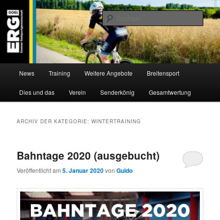
Zum
Zum
Willkommen bei der Essener Radsportgemeinschaft
Inhalt
sekundären
Such
wechseln
Inhalt
wechseln
ERG 1900 e.V
Hauptmenü
News
Training
Weitere Angebote
Breitensport
Dies und das
Verein
Senderkönig
Gesamtwertung
ARCHIV DER KATEGORIE:
WINTERTRAINING
Bahntage 2020 (ausgebucht)
Veröffentlicht am
5. Januar 2020
von
Guido