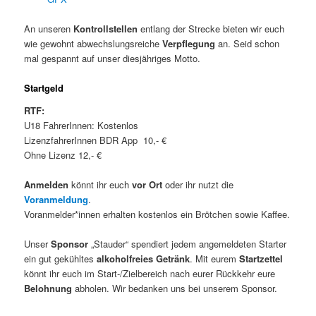
An unseren
Kontrollstellen
entlang der Strecke bieten wir euch
wie gewohnt abwechslungsreiche
Verpflegung
an. Seid schon
mal gespannt auf unser diesjähriges Motto.
Startgeld
RTF:
U18 FahrerInnen: Kostenlos
LizenzfahrerInnen BDR App 10,- €
Ohne Lizenz 12,- €
Anmelden
könnt ihr euch
vor Ort
oder ihr nutzt die
Voranmeldung
.
Voranmelder*innen erhalten kostenlos ein Brötchen sowie Kaffee.
Unser
Sponsor
„Stauder“ spendiert jedem angemeldeten Starter
ein gut gekühltes
alkoholfreies Getränk
. Mit eurem
Startzettel
könnt ihr euch im Start-/Zielbereich nach eurer Rückkehr eure
Belohnung
abholen. Wir bedanken uns bei unserem Sponsor.