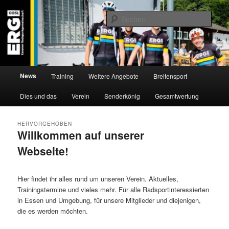
Zum
Zum
Willkommen bei der Essener Radsportgemeinschaft
Inhalt
sekundären
Such
wechseln
Inhalt
wechseln
ERG 1900 e.V
Hauptmenü
News
Training
Weitere Angebote
Breitensport
Dies und das
Verein
Senderkönig
Gesamtwertung
HERVORGEHOBEN
Willkommen auf unserer
Webseite!
Veröffentlicht am
30. August 2019
von
ERG1900
Hier findet ihr alles rund um unseren Verein. Aktuelles,
Trainingstermine und vieles mehr. Für alle Radsportinteressierten
in Essen und Umgebung, für unsere Mitglieder und diejenigen,
die es werden möchten.