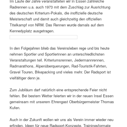
Im Laufe der Jahre veranstalteten wir in Essen zahlreiche
Radrennen u.a. auch 1973 mit dem Zuschlag zur Ausrichtung
des deutschen Kriterium-Pokals, die
in
offizielle deutsche
Meisterschaft und damit auch gleichzeitig den offiziellen
Titelkampf von NRW. Das Rennen wurde damals auf dem
Kennedyplatz ausgetragen.
In den Folgejahren blieb das Vereinsleben rege und bis heute
nehmen Sportler und Sportlerinnen an unterschiedlichsten
Veranstaltungen teil. Kriteriumsrennen, Jedermannrennen,
Radmarathons, Alpenüberquerungen, Rad-Touristik-Fahrten,
Gravel Touren, Bikepacking und vieles mehr. Der Radsport ist
vielfältiger denn je.
Zum Jubiläum darf natürlich eine entsprechende Feier nicht
fehlen. Bei bestem Wetter feierten wir in der neuen Insel Essen
gemeinsam mit unserem Ehrengast Oberbürgermeister Thomas
Kufen.
Auch in der Zukunft wollen wir uns als Verein immer wieder neu
erfinden. Ideen für neue Radsport-Konzepte, Trainingsformate