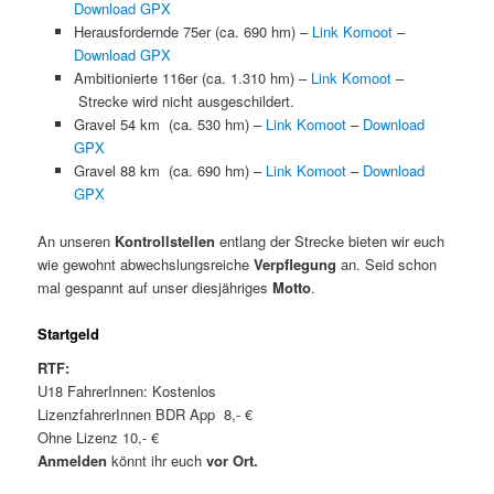
Download GPX
Herausfordernde 75er (ca. 690 hm) –
Link Komoot
–
Download GPX
Ambitionierte 116er (ca. 1.310 hm) –
Link Komoot
–
Strecke wird nicht ausgeschildert.
Gravel 54 km (ca. 530 hm) –
Link Komoot
–
Download
GPX
Gravel 88 km (ca. 690 hm) –
Link Komoot
–
Download
GPX
An unseren
Kontrollstellen
entlang der Strecke bieten wir euch
wie gewohnt abwechslungsreiche
Verpflegung
an. Seid schon
mal gespannt auf unser diesjähriges
Motto
.
Startgeld
RTF:
U18 FahrerInnen: Kostenlos
LizenzfahrerInnen BDR App 8,- €
Ohne Lizenz 10,- €
Anmelden
könnt ihr euch
vor Ort.