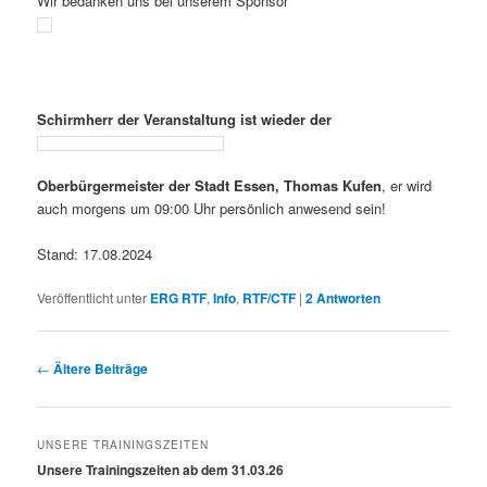
Wir bedanken uns bei unserem Sponsor
Schirmherr der Veranstaltung ist wieder der
Oberbürgermeister der Stadt Essen, Thomas Kufen
, er wird
auch morgens um 09:00 Uhr persönlich anwesend sein!
Stand: 17.08.2024
Veröffentlicht unter
ERG RTF
,
Info
,
RTF/CTF
|
2
Antworten
Beitragsnavigation
←
Ältere Beiträge
UNSERE TRAININGSZEITEN
Unsere Trainingszeiten ab dem 31.03.26