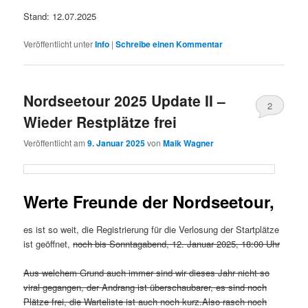
Stand: 12.07.2025
Veröffentlicht unter
Info
|
Schreibe einen Kommentar
Nordseetour 2025 Update II –
2
Wieder Restplätze frei
Veröffentlicht am
9. Januar 2025
von
Maik Wagner
Werte Freunde der Nordseetour,
es ist so weit, die Registrierung für die Verlosung der Startplätze
ist geöffnet,
noch bis Sonntagabend, 12. Januar 2025, 18:00 Uhr
Aus welchem Grund auch immer sind wir dieses Jahr nicht so
viral gegangen, der Andrang ist überschaubarer, es sind noch
Plätze frei, die Warteliste ist auch noch kurz.Also rasch noch