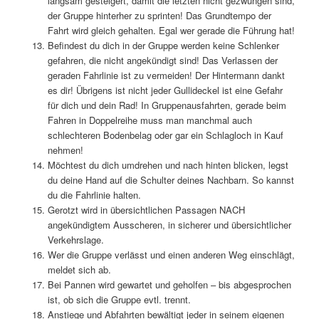
langsam gesteigert, damit die letzten nicht gezwungen sind,
der Gruppe hinterher zu sprinten! Das Grundtempo der
Fahrt wird gleich gehalten. Egal wer gerade die Führung hat!
Befindest du dich in der Gruppe werden keine Schlenker
gefahren, die nicht angekündigt sind! Das Verlassen der
geraden Fahrlinie ist zu vermeiden! Der Hintermann dankt
es dir! Übrigens ist nicht jeder Gullideckel ist eine Gefahr
für dich und dein Rad! In Gruppenausfahrten, gerade beim
Fahren in Doppelreihe muss man manchmal auch
schlechteren Bodenbelag oder gar ein Schlagloch in Kauf
nehmen!
Möchtest du dich umdrehen und nach hinten blicken, legst
du deine Hand auf die Schulter deines Nachbarn. So kannst
du die Fahrlinie halten.
Gerotzt wird in übersichtlichen Passagen NACH
angekündigtem Ausscheren, in sicherer und übersichtlicher
Verkehrslage.
Wer die Gruppe verlässt und einen anderen Weg einschlägt,
meldet sich ab.
Bei Pannen wird gewartet und geholfen – bis abgesprochen
ist, ob sich die Gruppe evtl. trennt.
Anstiege und Abfahrten bewältigt jeder in seinem eigenen