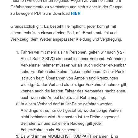
möchten wir euch bitten folgende Regeln zu verinnerlichen um
Gefahrenmomente zu verhindern und sich sicher in der Gruppe
zu bewegen! PDF zum Download
HIER
Grundsätzlich gilt: Es besteht Helmpflicht, jeder kommt mit
einem technisch einwandfreien Rad, mit Ersatzmaterial und
Werkzeug, dem Wetter angepasster Kleidung und Verpflegung.
Fahren wir mit mehr als 16 Personen, gelten wir nach § 27
Abs.1 Satz 2 StVO als geschlossener Verband. Für andere
Verkehrsteilnehmer müssen wir als auch solcher erkennbar
sein. Es dürfen also keine Lücken entstehen. Dieser Punkt
ist auch beim Überfahren von Ampeln und Kreuzungen
wichtig. Da der Verband als einziger Verkehrsteilnehmer gilt,
können auch die letzten Fahrer des Verbandes nachziehen,
auch wenn die Ampel bereits auf Rot umspringt.
In einem Verband darf in 2er-Reihe gefahren werden.
Allerdings ist es nur dort gestattet, wo der übrige Verkehr
nicht behindert wird. Ansonsten ist 1er-Reihe angesagt!
Befinden wir uns auf einem Radweg, gilt jeder
Fahrer/Fahrerin als Einzelperson.
Es wird immer MÖGLICHST KOMPAKT gefahren. Eng