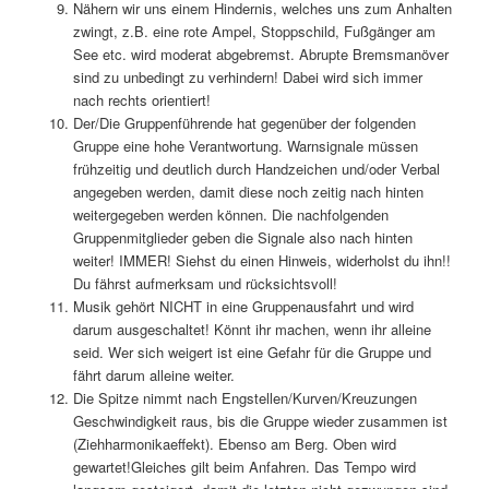
Nähern wir uns einem Hindernis, welches uns zum Anhalten
zwingt, z.B. eine rote Ampel, Stoppschild, Fußgänger am
See etc. wird moderat abgebremst. Abrupte Bremsmanöver
sind zu unbedingt zu verhindern! Dabei wird sich immer
nach rechts orientiert!
Der/Die Gruppenführende hat gegenüber der folgenden
Gruppe eine hohe Verantwortung. Warnsignale müssen
frühzeitig und deutlich durch Handzeichen und/oder Verbal
angegeben werden, damit diese noch zeitig nach hinten
weitergegeben werden können. Die nachfolgenden
Gruppenmitglieder geben die Signale also nach hinten
weiter! IMMER! Siehst du einen Hinweis, widerholst du ihn!!
Du fährst aufmerksam und rücksichtsvoll!
Musik gehört NICHT in eine Gruppenausfahrt und wird
darum ausgeschaltet! Könnt ihr machen, wenn ihr alleine
seid. Wer sich weigert ist eine Gefahr für die Gruppe und
fährt darum alleine weiter.
Die Spitze nimmt nach Engstellen/Kurven/Kreuzungen
Geschwindigkeit raus, bis die Gruppe wieder zusammen ist
(Ziehharmonikaeffekt). Ebenso am Berg. Oben wird
gewartet!Gleiches gilt beim Anfahren. Das Tempo wird