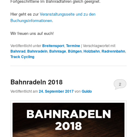
Fortgeschrittene im Bahnradfahren gleich geeignet.
Hier geht es zur
Veranstaltungsseite und zu den
Buchungsinformationen
.
Wir freuen uns auf euch!
Veröffentlicht unter
Breitensport
,
Termine
|
Verschlagwortet mit
Bahnrad
,
Bahnradeln
,
Bahntage
,
Büttgen
,
Holzbahn
,
Radrennbahn
,
Track Cycling
Bahnradeln 2018
2
Veröffentlicht am
24. September 2017
von
Guido