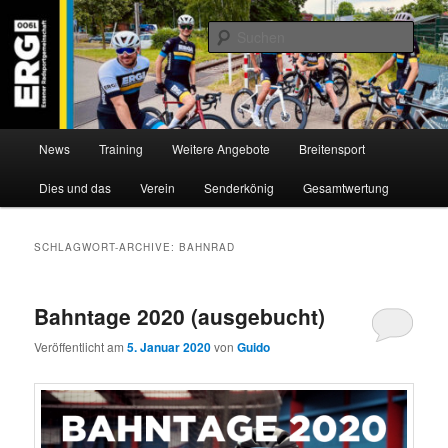
Zum
Zum
Willkommen bei der Essener Radsportgemeinschaft
Inhalt
sekundären
Such
wechseln
Inhalt
wechseln
ERG 1900 e.V
Hauptmenü
News
Training
Weitere Angebote
Breitensport
Dies und das
Verein
Senderkönig
Gesamtwertung
SCHLAGWORT-ARCHIVE:
BAHNRAD
Bahntage 2020 (ausgebucht)
Veröffentlicht am
5. Januar 2020
von
Guido