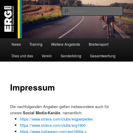
Zum
Willkommen bei der Essener Radsportgemeinschaft
Inhalt
Such
wechseln
ERG 1900 e.V
Hauptmenü
News
Training
Weitere Angebote
Breitensport
Dies und das
Verein
Senderkönig
Gesamtwertung
Impressum
Die nachfolgenden Angaben gelten insbesondere auch für
unsere
Social Media-Kanäle
, namentlich:
https://www.strava.com/clubs/ergperpedes
https://www.strava.com/clubs/erg1900
https://www.instagram.com/erg1900e.v