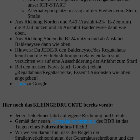
unser RTF-START
Alternativparkplätze massig auf der Freiherr-vom-Stein-
Straße
Aus Richtung Norden und A40 (Ausfahrt-23-, E-Zentrum)
die B224 nutzen und ab Ausfahrt Baldeneysee dann wie
oben.
Aus Richtung Süden die B224 nutzen und ab Ausfahrt
Baldeneysee dann wie oben.
Hinweis: Da JEDE/R den Baldeneysee/das Regattahaus
kennt und die Verkehrsführungen relativ einfach sind,
verzichten wir auf eine Ausschilderung der Anfahrt zum Start!
Bei den meisten Navis (auch Google) reicht
„Regattahaus/Regattastrecke, Essen“! Ansonsten wie oben
angegeben!
Link
zu Google
Hier noch das KLEINGEDRUCKTE bereits vorab:
Jeder Teilnehmer fährt auf eigene Rechnung und Gefahr.
Gemäß der neuen
Generalausschreibung
des BDR ist das
Tragen eines
Fahrradhelms
Pflicht!
Wir weisen darauf hin, dass die Regeln der
Straßenverkehrsordnung, der Generalausschreibung und der