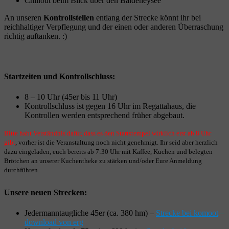
Chillout beim Blick über den Baldeneysee
An unseren
Kontrollstellen
entlang der Strecke könnt ihr bei
reichhaltiger Verpflegung und der einen oder anderen Überraschung
richtig auftanken. :)
Startzeiten und Kontrollschluss:
8 – 10 Uhr (45er bis 11 Uhr)
Kontrollschluss ist gegen 16 Uhr im Regattahaus, die
Kontrollen werden entsprechend früher abgebaut.
Bitte habt Verständnis dafür, dass es den Startstempel wirklich erst ab 8 Uhr
gibt
, vorher ist die Veranstaltung noch nicht genehmigt. Ihr seid aber herzlich
dazu eingeladen, euch bereits ab 7:30 Uhr mit Kaffee, Kuchen und belegten
Brötchen an unserer Kuchentheke zu stärken und/oder Eure Anmeldung
durchführen.
Unsere neuen Strecken:
Jedermanntaugliche 45er (ca. 380 hm) –
Strecke bei komoot
–
download von erg