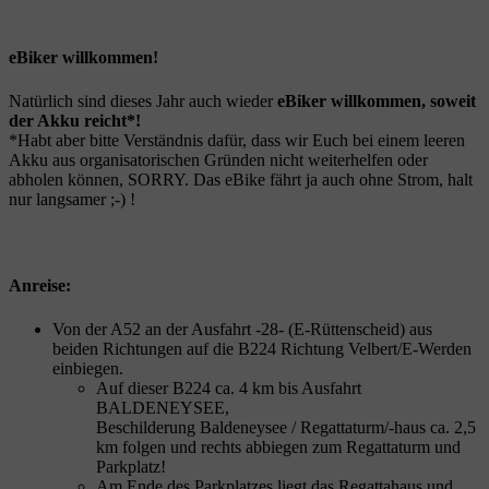
eBiker willkommen!
Natürlich sind dieses Jahr auch wieder
eBiker willkommen, soweit
der Akku reicht*!
*Habt aber bitte Verständnis dafür, dass wir Euch bei einem leeren
Akku aus organisatorischen Gründen nicht weiterhelfen oder
abholen können, SORRY. Das eBike fährt ja auch ohne Strom, halt
nur langsamer ;-) !
Anreise:
Von der A52 an der Ausfahrt -28- (E-Rüttenscheid) aus
beiden Richtungen auf die B224 Richtung Velbert/E-Werden
einbiegen.
Auf dieser B224 ca. 4 km bis Ausfahrt
BALDENEYSEE,
Beschilderung Baldeneysee / Regattaturm/-haus ca. 2,5
km folgen und rechts abbiegen zum Regattaturm und
Parkplatz!
Am Ende des Parkplatzes liegt das Regattahaus und