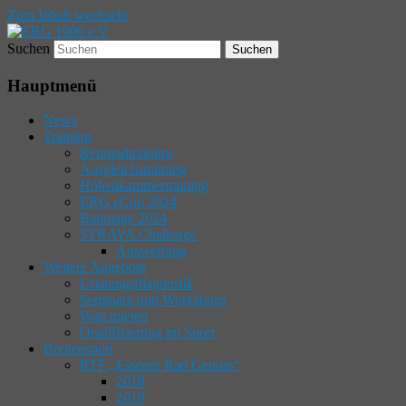
Zum Inhalt wechseln
Suchen
Willkommen bei der Essener
ERG 1900 e.V
Radsportgemeinschaft
Hauptmenü
News
Training
Rennradtraining
Ausgleichstraining
Höhenkammertraining
ERG eCup 2024
Bahntage 2024
STRAVA Challenge
Auswertung
Weitere Angebote
Leistungsdiagnostik
Seminare und Workshops
Watt mieten
Qualifizierung im Sport
Breitensport
RTF „Essener Rad Genuss“
2018
2019