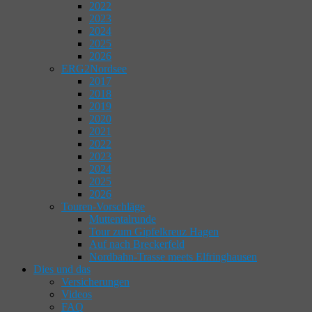
2022
2023
2024
2025
2026
ERG2Nordsee
2017
2018
2019
2020
2021
2022
2023
2024
2025
2026
Touren-Vorschläge
Muttentalrunde
Tour zum Gipfelkreuz Hagen
Auf nach Breckerfeld
Nordbahn-Trasse meets Elfringhausen
Dies und das
Versicherungen
Videos
FAQ