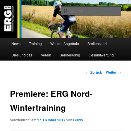
Zum
Willkommen bei der Essener Radsportgemeinschaft
Inhalt
Such
wechseln
ERG 1900 e.V
Hauptmenü
News
Training
Weitere Angebote
Breitensport
Dies und das
Verein
Senderkönig
Gesamtwertung
Beitragsnavigation
←
Zurück
Weiter
→
Premiere: ERG Nord-
Wintertraining
Veröffentlicht am
17. Oktober 2017
von
Guido