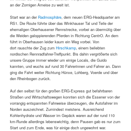
an der Zornigen Ameise zu weit ist.
Start war an der
Radmosphäre
, dem neuen ERG-Headquarter am
RS1. Die Route führte über das Winkhauser Tal und Teile der
ehemaligen Oberhausener Rennstrecke, vorbei an übermütig über
die Weiden galoppierenden Pferden in Richtung CentrO. An dem
führt in Oberhausen leider kaum ein Weg vorbei. Von
dort rauschte der Zug zum
Hirschkamp
, einem beliebten
nordischen Rennradfahrer-Treffpunkt. Bis dahin vergrößerte sich
unsere Gruppe immer wieder um einige Locals, die Guido
kannten, und wuchs auf rund 30 Fahrerinnen und Fahrer an. Dann
ging die Fahrt weiter Richtung Hünxe, Lohberg, Voerde und über
den Rheinbogen zurück.
Auf den selbst für den großen ERG-Express gut befahrbaren
Straßen und Wirtschaftswegen konnten sich die Essener von der
vorrangig entspannten Fahrweise überzeugen, die Autofahrer im
Norden auszeichnet. Zumindest meistens. Ausreichend
Kohlenhydrate und Wasser im Gepäck waren auf der rund 110
km-Runde allerdings lebenswichtig, denn Pausen gab es nur zum
Start und zum Ende, was für einige doch ungewohnt war.