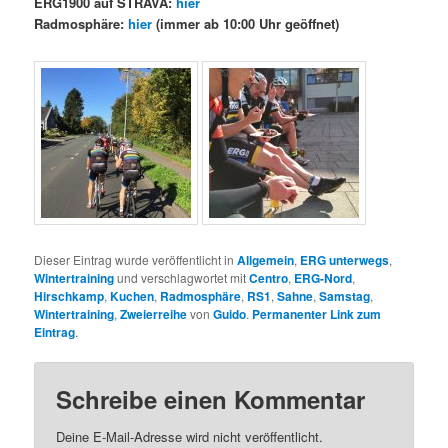
ERG1900 auf STRAVA:
hier
Radmosphäre:
hier
(immer ab 10:00 Uhr geöffnet)
Dieser Eintrag wurde veröffentlicht in
Allgemein
,
ERG unterwegs
,
Wintertraining
und verschlagwortet mit
Centro
,
ERG-Nord
,
Hirschkamp
,
Kuchen
,
Radmosphäre
,
RS1
,
Sahne
,
Samstag
,
Wintertraining
,
Zweierreihe
von
Guido
.
Permanenter Link zum
Eintrag
.
Schreibe einen Kommentar
Deine E-Mail-Adresse wird nicht veröffentlicht.