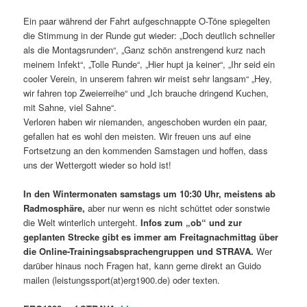
Ein paar während der Fahrt aufgeschnappte O-Töne spiegelten
die Stimmung in der Runde gut wieder: „Doch deutlich schneller
als die Montagsrunden“, „Ganz schön anstrengend kurz nach
meinem Infekt“, „Tolle Runde“, „Hier hupt ja keiner“, „Ihr seid ein
cooler Verein, in unserem fahren wir meist sehr langsam“ „Hey,
wir fahren top Zweierreihe“ und „Ich brauche dringend Kuchen,
mit Sahne, viel Sahne“.
Verloren haben wir niemanden, angeschoben wurden ein paar,
gefallen hat es wohl den meisten. Wir freuen uns auf eine
Fortsetzung an den kommenden Samstagen und hoffen, dass
uns der Wettergott wieder so hold ist!
In den Wintermonaten
samstags um 10:30 Uhr, meistens ab
Radmosphäre,
aber nur wenn es nicht schüttet oder sonstwie
die Welt winterlich untergeht.
Infos zum „ob“ und zur
geplanten Strecke gibt es immer am Freitagnachmittag über
die Online-Trainingsabsprachengruppen und STRAVA.
Wer
darüber hinaus noch Fragen hat, kann gerne direkt an Guido
mailen (leistungssport(at)erg1900.de) oder texten.