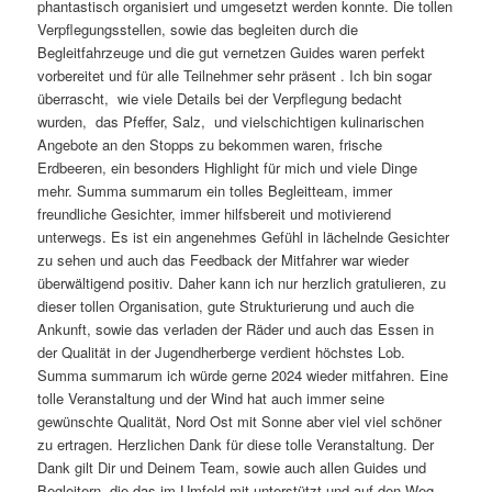
phantastisch organisiert und umgesetzt werden konnte. Die tollen
Verpflegungsstellen, sowie das begleiten durch die
Begleitfahrzeuge und die gut vernetzen Guides waren perfekt
vorbereitet und für alle Teilnehmer sehr präsent . Ich bin sogar
überrascht, wie viele Details bei der Verpflegung bedacht
wurden, das Pfeffer, Salz, und vielschichtigen kulinarischen
Angebote an den Stopps zu bekommen waren, frische
Erdbeeren, ein besonders Highlight für mich und viele Dinge
mehr. Summa summarum ein tolles Begleitteam, immer
freundliche Gesichter, immer hilfsbereit und motivierend
unterwegs. Es ist ein angenehmes Gefühl in lächelnde Gesichter
zu sehen und auch das Feedback der Mitfahrer war wieder
überwältigend positiv. Daher kann ich nur herzlich gratulieren, zu
dieser tollen Organisation, gute Strukturierung und auch die
Ankunft, sowie das verladen der Räder und auch das Essen in
der Qualität in der Jugendherberge verdient höchstes Lob.
Summa summarum ich würde gerne 2024 wieder mitfahren. Eine
tolle Veranstaltung und der Wind hat auch immer seine
gewünschte Qualität, Nord Ost mit Sonne aber viel viel schöner
zu ertragen. Herzlichen Dank für diese tolle Veranstaltung. Der
Dank gilt Dir und Deinem Team, sowie auch allen Guides und
Begleitern, die das im Umfeld mit unterstützt und auf den Weg