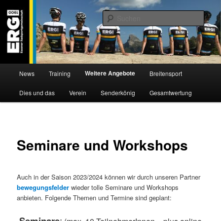
Zum
Willkommen bei der Essener Radsportgemeinschaft
Inhalt
Such
wechseln
ERG 1900 e.V
Hauptmenü
Weitere Angebote
News
Training
Breitensport
Dies und das
Verein
Senderkönig
Gesamtwertung
Seminare und Workshops
Auch in der Saison 2023/2024 können wir durch unseren Partner
bewegungsfelder
wieder tolle Seminare und Workshops
anbieten. Folgende Themen und Termine sind geplant:
Seminare
: