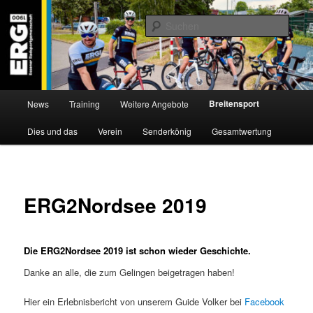
Zum
Willkommen bei der Essener Radsportgemeinschaft
Inhalt
Such
wechseln
ERG 1900 e.V
Hauptmenü
Breitensport
News
Training
Weitere Angebote
Dies und das
Verein
Senderkönig
Gesamtwertung
ERG2Nordsee 2019
Die ERG2Nordsee 2019 ist schon wieder Geschichte.
Danke an alle, die zum Gelingen beigetragen haben!
Hier ein Erlebnisbericht von unserem Guide Volker bei
Facebook