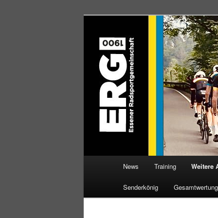
Zum
Willkommen bei der Essener R
Inhalt
wechseln
ERG 1900 e.V
Hauptmenü
News
Training
Weitere 
Senderkönig
Gesamtwertung