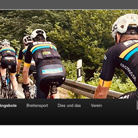
adsportgemeinschaft
Angebote
Breitensport
Dies und das
Verein