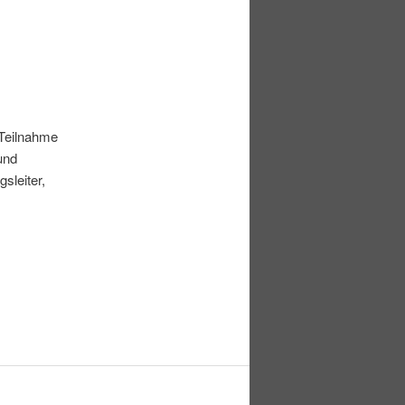
 Teilnahme
und
sleiter,