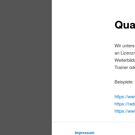
Qua
Wir unters
an Lizenzr
Weiterbil
Trainer od
Beispiele:
https://ww
https://ra
https://ww
Impressum