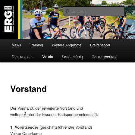
Zum
Willkommen bei der Essener Radsportgemeinschaft
Inhalt
Such
wechseln
ERG 1900 e.V
Hauptmenü
News
Training
Weitere Angebote
Breitensport
Verein
Dies und das
Senderkönig
Gesamtwertung
Vorstand
Der Vorstand, der erweiterte Vorstand und
weitere Ämter der Essener Radsportgemeinschaft:
1. Vorsitzender
(geschäftsführender Vorstand)
Volker Osterkamp