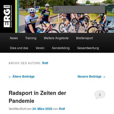
Zum
Zum
Willkommen bei der Essener Radsportgemeinschaft
Inhalt
sekundären
Such
wechseln
Inhalt
wechseln
ERG 1900 e.V
Hauptmenü
News
Training
Weitere Angebote
Breitensport
Dies und das
Verein
Senderkönig
Gesamtwertung
Rolf
ARCHIV DES AUTORS:
Beitragsnavigation
←
Ältere Beiträge
Neuere Beiträge
→
Radsport in Zeiten der
2
Pandemie
Veröffentlicht am
24. März 2020
von
Rolf