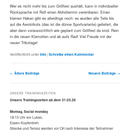
Wer es nicht mehr bis zum Grillfest aushält, kann in individueller
Rücksprache mit Rolf einen Abholtermin vereinbaren. Einen
kleinen Haken gibt es allerdings noch: es wurden alle Teile bis
auf die Aerotrikots (das ist die dünne Sportvariante) geliefert, die
aber dann voraussichtlich wie geplant zum Grillfest da sind. Rein
in die neuen Klamotten und ab aufs Rad! Viel Freude mit der
neuen Trikotage!
Veröffentlicht unter
Info
|
Schreibe einen Kommentar
Beitragsnavigation
←
Ältere Beiträge
Neuere Beiträge
→
UNSERE TRAININGSZEITEN
Unsere Trainingszeiten ab dem 31.03.26
Montag, Social monday
18:15 Uhr am Lukas,
Essen-Kupferdreh.
Strecke und Tempo werden vor Ort nach Interesse der Teilnehmer