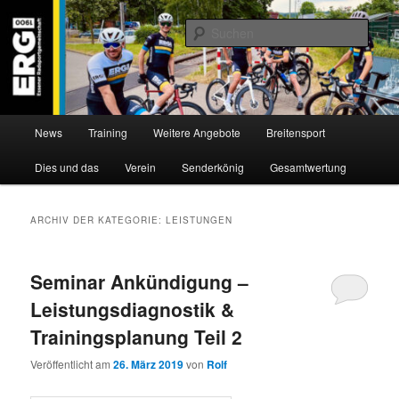
Zum
Zum
Willkommen bei der Essener Radsportgemeinschaft
Inhalt
sekundären
Such
wechseln
Inhalt
wechseln
ERG 1900 e.V
Hauptmenü
News
Training
Weitere Angebote
Breitensport
Dies und das
Verein
Senderkönig
Gesamtwertung
ARCHIV DER KATEGORIE:
LEISTUNGEN
Seminar Ankündigung –
Leistungsdiagnostik &
Trainingsplanung Teil 2
Veröffentlicht am
26. März 2019
von
Rolf