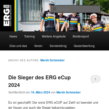
Zum
Zum
Willkommen bei der Essener Radsportgemeinschaft
Inhalt
sekundären
Such
wechseln
Inhalt
wechseln
ERG 1900 e.V
Hauptmenü
News
Training
Weitere Angebote
Breitensport
Dies und das
Verein
Senderkönig
Gesamtwertung
Martin Schmelzer
ARCHIV DES AUTORS:
Die Sieger des ERG eCup
1
2024
Veröffentlicht am
16. März 2024
von
Martin Schmelzer
Es ist geschafft! Der erste ERG eCUP auf Zwift ist beendet und
wir freuen uns euch die Sieger bekanntzugeben.