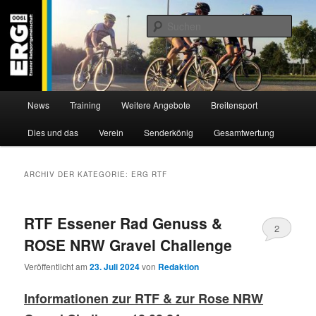
Zum
Zum
Willkommen bei der Essener Radsportgemeinschaft
Inhalt
sekundären
Such
wechseln
Inhalt
wechseln
ERG 1900 e.V
Hauptmenü
News
Training
Weitere Angebote
Breitensport
Dies und das
Verein
Senderkönig
Gesamtwertung
ARCHIV DER KATEGORIE:
ERG RTF
RTF Essener Rad Genuss &
2
ROSE NRW Gravel Challenge
Veröffentlicht am
23. Juli 2024
von
Redaktion
Informationen zur RTF & zur Rose NRW