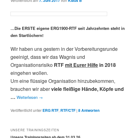
Veröffentlicht am
7. Juni 2017
von
Klaus B
…Die ERSTE eigene ERG1900-RTF seit Jahrzehnten steht in
den Startlöchern!
Wir haben uns gestern in der Vorbereitungsrunde
geeinigt, dass wir das Wagnis und
Organisationsrisiko
RTF
mit Eurer Hilfe
in 2018
eingehen wollen.
Um eine flüssige Organisation hinzubekommen,
brauchen wir aber
viele fleißige Hände, Köpfe und
…
Weiterlesen
→
Veröffentlicht unter
ERG RTF
,
RTF/CTF
|
8
Antworten
UNSERE TRAININGSZEITEN
Unsere Trainingszeiten ab dem 31.03.26