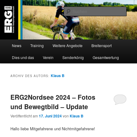
Zum
Zum
Willkommen bei der Essener Radsportgemeinschaft
Inhalt
sekundären
Such
wechseln
Inhalt
wechseln
ERG 1900 e.V
Hauptmenü
News
Training
Weitere Angebote
Breitensport
Dies und das
Verein
Senderkönig
Gesamtwertung
Klaus B
ARCHIV DES AUTORS:
ERG2Nordsee 2024 – Fotos
und Bewegtbild – Update
Veröffentlicht am
17. Juni 2024
von
Klaus B
Hallo liebe Mitgefahrene und Nichtmitgefahrene!