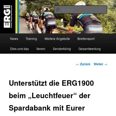
Zum
Willkommen bei der Essener Radsportgemeinschaft
Inhalt
Such
wechseln
ERG 1900 e.V
Hauptmenü
News
Training
Weitere Angebote
Breitensport
Dies und das
Verein
Senderkönig
Gesamtwertung
Beitragsnavigation
←
Zurück
Weiter
→
Unterstützt die ERG1900
beim „Leuchtfeuer“ der
Spardabank mit Eurer