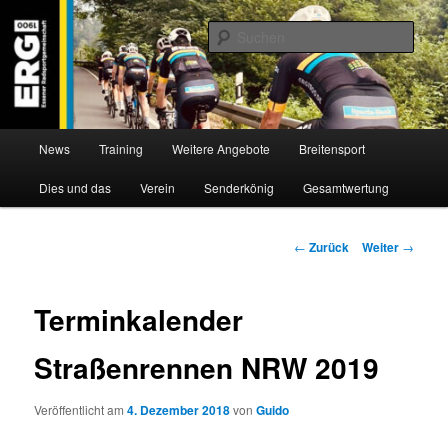
Zum
Willkommen bei der Essener Radsportgemeinschaft
Inhalt
Such
wechseln
ERG 1900 e.V
Hauptmenü
News
Training
Weitere Angebote
Breitensport
Dies und das
Verein
Senderkönig
Gesamtwertung
Beitragsnavigation
←
Zurück
Weiter
→
Terminkalender
Straßenrennen NRW 2019
Veröffentlicht am
4. Dezember 2018
von
Guido