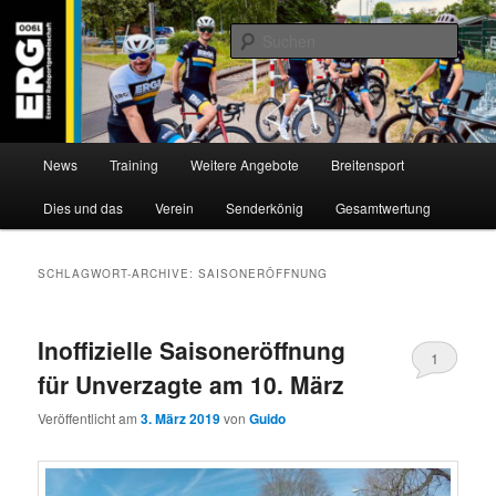
Zum
Zum
Willkommen bei der Essener Radsportgemeinschaft
Inhalt
sekundären
Such
wechseln
Inhalt
wechseln
ERG 1900 e.V
Hauptmenü
News
Training
Weitere Angebote
Breitensport
Dies und das
Verein
Senderkönig
Gesamtwertung
SCHLAGWORT-ARCHIVE:
SAISONERÖFFNUNG
Inoffizielle Saisoneröffnung
1
für Unverzagte am 10. März
Veröffentlicht am
3. März 2019
von
Guido