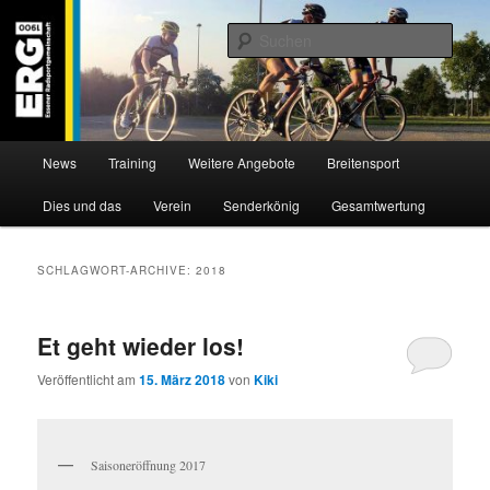
Zum
Zum
Willkommen bei der Essener Radsportgemeinschaft
Inhalt
sekundären
Such
wechseln
Inhalt
wechseln
ERG 1900 e.V
Hauptmenü
News
Training
Weitere Angebote
Breitensport
Dies und das
Verein
Senderkönig
Gesamtwertung
SCHLAGWORT-ARCHIVE:
2018
Et geht wieder los!
Veröffentlicht am
15. März 2018
von
Kiki
Saisoneröffnung 2017