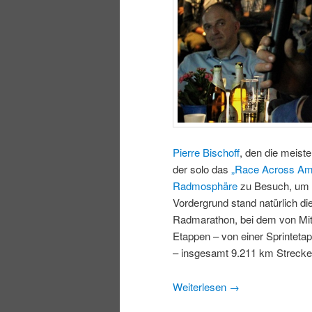
Pierre Bischoff
, den die meist
der solo das
„Race Across Am
Radmosphäre
zu Besuch, um v
Vordergrund stand natürlich di
Radmarathon, bei dem von Mitte
Etappen – von einer Sprinteta
– insgesamt 9.211 km Streck
Weiterlesen
→