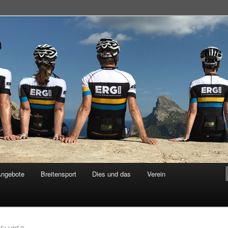
adsportgemeinschaft
Angebote
Breitensport
Dies und das
Verein