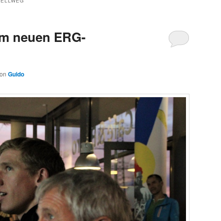
NELLWEG
 im neuen ERG-
von
Guido