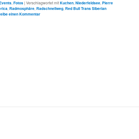
Events
,
Fotos
|
Verschlagwortet mit
Kuchen
,
Niederfeldsee
,
Pierre
rica
,
Radmosphäre
,
Radschnellweg
,
Red Bull Trans Siberian
eibe einen Kommentar