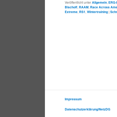
Veröffentlicht unter
Allgemein
,
ERG-
Bischoff
,
RAAM
,
Race Across Ame
Extreme
,
RS1
,
Wintertraining
|
Schr
Impressum
Datenschutzerklärung/NetzDG