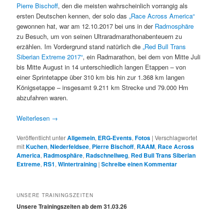
Pierre Bischoff
, den die meisten wahrscheinlich vorrangig als
ersten Deutschen kennen, der solo das
„Race Across America“
gewonnen hat, war am 12.10.2017 bei uns in der
Radmosphäre
zu Besuch, um von seinen Ultraradmarathonabenteuern zu
erzählen. Im Vordergrund stand natürlich die
„Red Bull Trans
Siberian Extreme 2017“
, ein Radmarathon, bei dem von Mitte Juli
bis Mitte August in 14 unterschiedlich langen Etappen – von
einer Sprintetappe über 310 km bis hin zur 1.368 km langen
Königsetappe – insgesamt 9.211 km Strecke und 79.000 Hm
abzufahren waren.
Weiterlesen
→
Veröffentlicht unter
Allgemein
,
ERG-Events
,
Fotos
|
Verschlagwortet
mit
Kuchen
,
Niederfeldsee
,
Pierre Bischoff
,
RAAM
,
Race Across
America
,
Radmosphäre
,
Radschnellweg
,
Red Bull Trans Siberian
Extreme
,
RS1
,
Wintertraining
|
Schreibe einen Kommentar
UNSERE TRAININGSZEITEN
Unsere Trainingszeiten ab dem 31.03.26