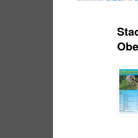
Sta
Obe