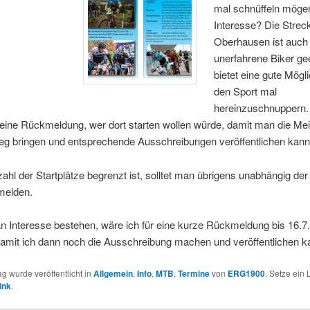
mal schnüffeln möge
Interesse? Die Streck
Oberhausen ist auch 
unerfahrene Biker ge
bietet eine gute Mögli
den Sport mal
hereinzuschnuppern.
 eine Rückmeldung, wer dort starten wollen würde, damit man die Mei
eg bringen und entsprechende Ausschreibungen veröffentlichen kann
ahl der Startplätze begrenzt ist, solltet man übrigens unabhängig der
 melden.
an Interesse bestehen, wäre ich für eine kurze Rückmeldung bis 16.7
damit ich dann noch die Ausschreibung machen und veröffentlichen k
ag wurde veröffentlicht in
Allgemein
,
Info
,
MTB
,
Termine
von
ERG1900
. Setze ein
ink
.