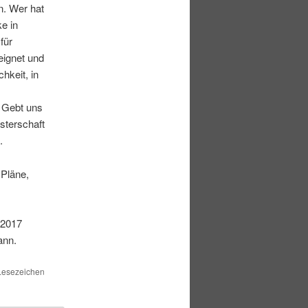
n. Wer hat
e in
für
eignet und
chkeit, in
 Gebt uns
sterschaft
.
 Pläne,
.2017
ann.
 Lesezeichen