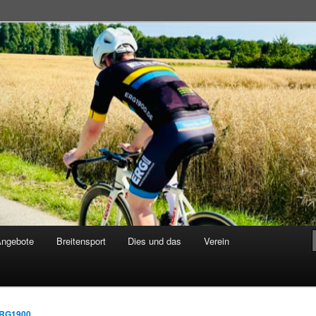
adsportgemeinschaft
Angebote
Breitensport
Dies und das
Verein
RG1900