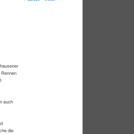
rhausener
m Rennen
O
en auch
nd
che die