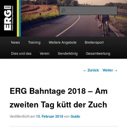
Zum
Willkommen bei der Essener Radsportgemeinschaft
Inhalt
Such
wechseln
ERG 1900 e.V
Hauptmenü
News
Training
Weitere Angebote
Breitensport
Dies und das
Verein
Senderkönig
Gesamtwertung
Beitragsnavigation
←
Zurück
Weiter
→
ERG Bahntage 2018 – Am
zweiten Tag kütt der Zuch
Veröffentlicht am
13. Februar 2018
von
Guido