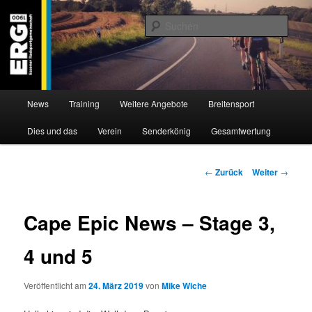
Zum
Willkommen bei der Essener Radsportgemeinschaft
Inhalt
Such
wechseln
ERG 1900 e.V
Hauptmenü
News
Training
Weitere Angebote
Breitensport
Dies und das
Verein
Senderkönig
Gesamtwertung
Beitragsnavigation
←
Zurück
Weiter
→
Cape Epic News – Stage 3,
4 und 5
Veröffentlicht am
24. März 2019
von
Mike Wiche