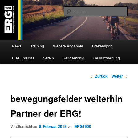
Zum
Willkommen bei der Essener Radsportgemeinschaft
Inhalt
Such
wechseln
ERG 1900 e.V
Hauptmenü
News
Training
Weitere Angebote
Breitensport
Dies und das
Verein
Senderkönig
Gesamtwertung
Beitragsnavigation
←
Zurück
Weiter
→
bewegungsfelder weiterhin
Partner der ERG!
Veröffentlicht am
8. Februar 2013
von
ERG1900