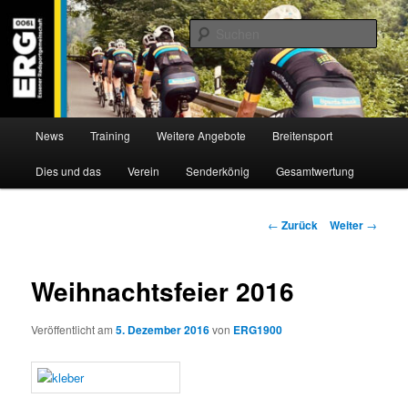
Zum
Willkommen bei der Essener Radsportgemeinschaft
Inhalt
Such
wechseln
ERG 1900 e.V
Hauptmenü
News
Training
Weitere Angebote
Breitensport
Dies und das
Verein
Senderkönig
Gesamtwertung
Beitragsnavigation
←
Zurück
Weiter
→
Weihnachtsfeier 2016
Veröffentlicht am
5. Dezember 2016
von
ERG1900