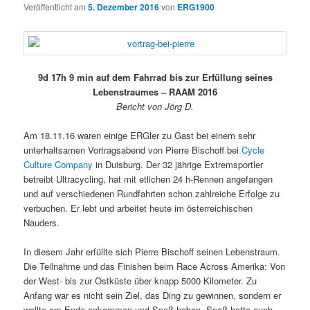
Veröffentlicht am
5. Dezember 2016
von
ERG1900
9d 17h 9 min auf dem Fahrrad bis zur Erfüllung seines
Lebenstraumes – RAAM 2016
Bericht von Jörg D.
Am 18.11.16 waren einige ERGler zu Gast bei einem sehr
unterhaltsamen Vortragsabend von Pierre Bischoff bei
Cycle
Culture Company
in Duisburg. Der 32 jährige Extremsportler
betreibt Ultracycling, hat mit etlichen 24 h-Rennen angefangen
und auf verschiedenen Rundfahrten schon zahlreiche Erfolge zu
verbuchen. Er lebt und arbeitet heute im österreichischen
Nauders.
In diesem Jahr erfüllte sich Pierre Bischoff seinen Lebenstraum.
Die Teilnahme und das Finishen beim Race Across Amerika: Von
der West- bis zur Ostküste über knapp 5000 Kilometer. Zu
Anfang war es nicht sein Ziel, das Ding zu gewinnen, sondern er
wollte am Ende ankommen und Spaß haben. Spaß hatte auch