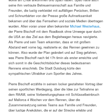
seine ihm vertraute Betreuermannschaft aus Familie und
Freunden, die lustig verkleidet mit auffälligen Perücken, Brillen
und Schnurrbärten von der Presse große Aufmerksamkeit
bekamen und über das Fernsehen und soziale Medien übertragen
wurden. Allen voran unser allen bekannter
Michael Westerhaus
,
der Pierre Bischoff mit dem Roadbook ohne Umwege quer durch
die USA an das Ziel aus dem Begleitwagen heraus navigierte.
Als Pierre und sein Team erkannten, dass er mit großem
Abstand weit vorne lag, realisierte er, das Rennen gewinnen zu
können. Also wurde der Plan geändert und auf Sieg gefahren,
was Pierre Bischoff nach 9d 17h 9min als erster erreichte und
sich somit in die Geschichtsbücher dieses bedeutsamen
Rennens einschrieb. Die Stadt Duisburg kürte den
sympathischen Ultrabiker zum Sportler des Jahres.
Pierre Bischoff erzählte in seinem locker gestalteten Vortrag über
seinen sportlichen Werdegang, über die Idee zur Teilnahme an
dem RAAM, seine Vorbereitungsphase mit Schlüsselbeinbruch
auf Mallorca 4 Wochen vor dem Rennen, über die
Zusammensetzung seines Teams aus Familie und Freunden,
über lustige Anekdoten, die er auf der Strecke erlebte und