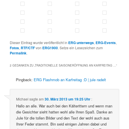
Dieser Eintrag wurde veröffentlicht in
ERG unterwegs
,
ERG-Events
,
Fotos
,
RTF/CTF
von
ERG1900
. Setze ein Lesezeichen zum
Permalink
.
2 GEDANKEN ZU „
TRADITIONELLE SAISONERÖFFNUNG AN KARFREITAG …
“
Pingback:
ERG Flashmob an Karfreitag :D | jule radelt
Michael
sagte am
30. März 2013 um 19:25 Uhr
:
Hallo an alle. War auch bei den Kälterittern und wenn man
die Gesichter sieht hatten wohl alle Ihren Spaß. Danke an
Jule für die tollen Bilder und den Text der wohl auch aus
Ihrer Feder stammt. Bin seid einigen Jahren dabei und