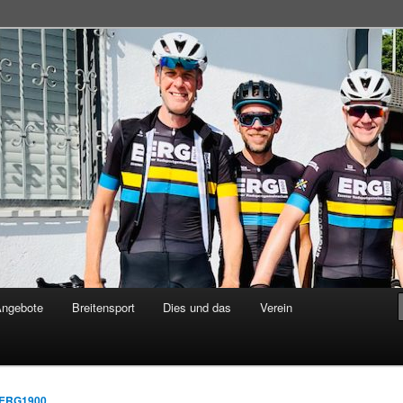
adsportgemeinschaft
Angebote
Breitensport
Dies und das
Verein
ERG1900