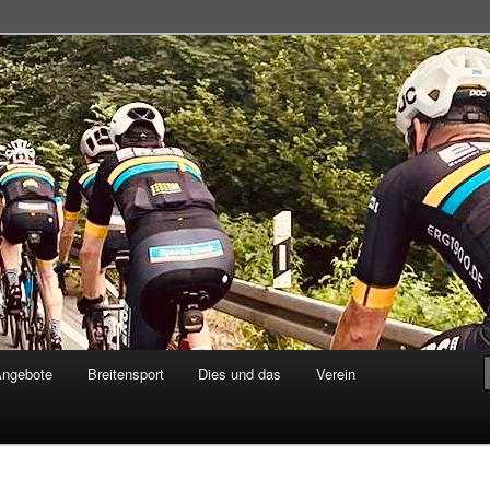
adsportgemeinschaft
Angebote
Breitensport
Dies und das
Verein