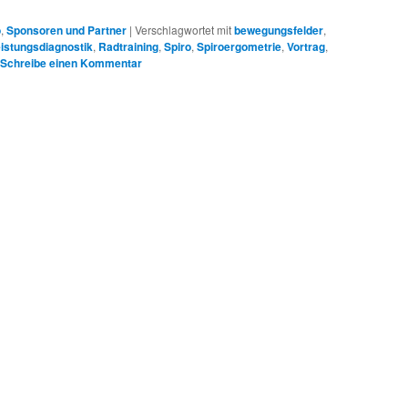
o
,
Sponsoren und Partner
|
Verschlagwortet mit
bewegungsfelder
,
istungsdiagnostik
,
Radtraining
,
Spiro
,
Spiroergometrie
,
Vortrag
,
Schreibe einen Kommentar