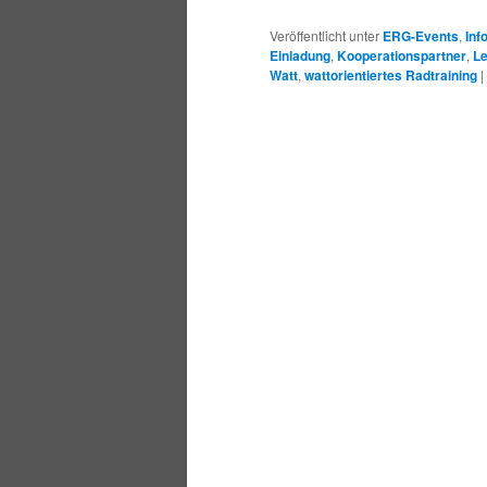
Veröffentlicht unter
ERG-Events
,
Inf
Einladung
,
Kooperationspartner
,
Le
Watt
,
wattorientiertes Radtraining
|