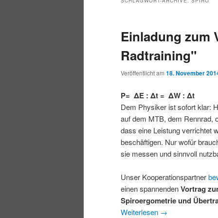
SCHLAGWORT-ARCHIVE:
SPIRO
Einladung zum V
Radtraining"
Veröffentlicht am
18. November 201
P= ΔE : Δt = ΔW : Δt
Dem Physiker ist sofort klar: 
auf dem MTB, dem Rennrad, od
dass eine Leistung verrichtet 
beschäftigen. Nur wofür brauc
sie messen und sinnvoll nutz
Unser Kooperationspartner
be
einen spannenden
Vortrag z
Spiroergometrie und Übertr
Weiterlesen
→