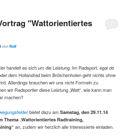
ortrag "Wattorientiertes
4
von
Rolf
Hier handelt es sich um die Leistung. Im Radsport, egal ob
er dem Hollandrad beim Brötchenholen geht nichts ohne
wird. Allerdings brauchen wir uns nicht Formeln zu
hen wir Radsportler diese Leistung „Watt“, wie kann man
bar machen?
wegungsfelder
bietet dazu am
Samstag, den 29.11.14
um Thema
„
Wattorientiertes Radtraining,
aining“
an, zudem wir herzlich alle Interessierte einladen.