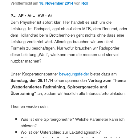
Veröffentlicht am
18. November 2014
von
Rolf
P= ΔE : Δt = ΔW : Δt
Dem Physiker ist sofort klar: Hier handelt es sich um die
Leistung. Im Radsport, egal ob auf dem MTB, dem Rennrad, oder
dem Hollandrad beim Brötchenholen geht nichts ohne dass eine
Leistung verrichtet wird. Allerdings brauchen wir uns nicht
Formeln zu beschäftigen. Nur wofür brauchen wir Radsportler
diese Leistung „Watt“, wie kann man sie messen und sinnvoll
nutzbar machen?
Unser Kooperationspartner
bewegungsfelder
bietet dazu am
Samstag, den 29.11.14
einen spannenden
Vortrag zum Thema
„
Wattorientiertes Radtraining, Spiroergometrie und
Übertraining“
an, zudem wir herzlich alle Interessierte einladen.
Themen werden sein:
Was ist eine Spiroergometrie? Welche Parameter kann ich
ablesen?
Wo ist der Unterschied zur Laktatdiagnostik?