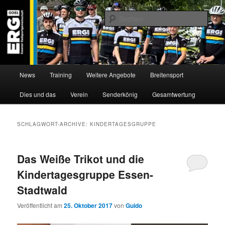
Zum
Zum
Willkommen bei der Essener Radsportgemeinschaft
Inhalt
sekundären
Such
wechseln
Inhalt
wechseln
ERG 1900 e.V
Hauptmenü
News
Training
Weitere Angebote
Breitensport
Dies und das
Verein
Senderkönig
Gesamtwertung
SCHLAGWORT-ARCHIVE:
KINDERTAGESGRUPPE
Das Weiße Trikot und die
Kindertagesgruppe Essen-
Stadtwald
Veröffentlicht am
25. Oktober 2017
von
Guido