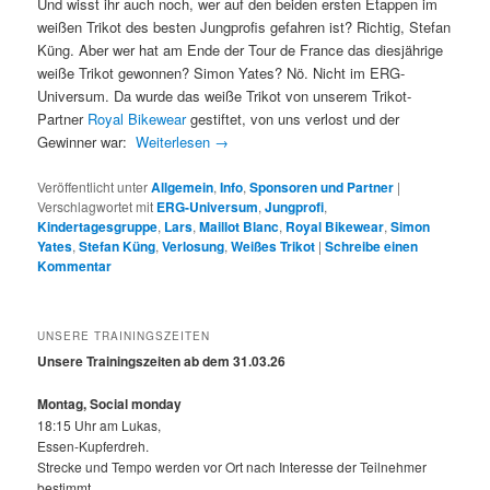
Und wisst ihr auch noch, wer auf den beiden ersten Etappen im
weißen Trikot des besten Jungprofis gefahren ist? Richtig, Stefan
Küng. Aber wer hat am Ende der Tour de France das diesjährige
weiße Trikot gewonnen? Simon Yates? Nö. Nicht im ERG-
Universum. Da wurde das weiße Trikot von unserem Trikot-
Partner
Royal Bikewear
gestiftet, von uns verlost und der
Gewinner war:
Weiterlesen
→
Veröffentlicht unter
Allgemein
,
Info
,
Sponsoren und Partner
|
Verschlagwortet mit
ERG-Universum
,
Jungprofi
,
Kindertagesgruppe
,
Lars
,
Maillot Blanc
,
Royal Bikewear
,
Simon
Yates
,
Stefan Küng
,
Verlosung
,
Weißes Trikot
|
Schreibe einen
Kommentar
UNSERE TRAININGSZEITEN
Unsere Trainingszeiten ab dem 31.03.26
Montag, Social monday
18:15 Uhr am Lukas,
Essen-Kupferdreh.
Strecke und Tempo werden vor Ort nach Interesse der Teilnehmer
bestimmt.