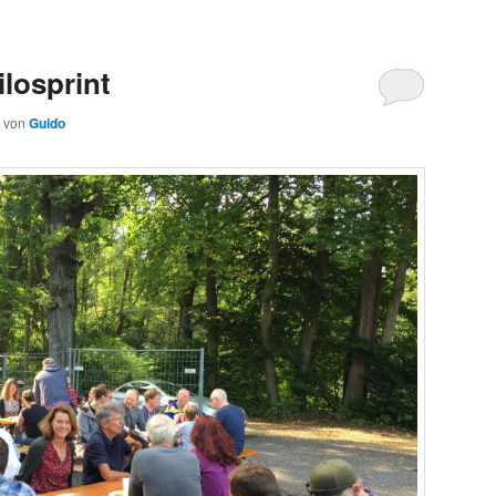
losprint
von
Guido