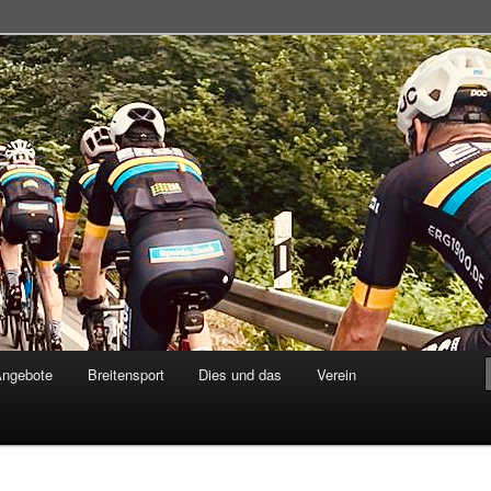
adsportgemeinschaft
Angebote
Breitensport
Dies und das
Verein