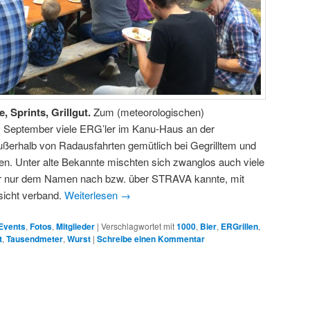
 Sprints, Grillgut.
Zum (meteorologischen)
. September viele ERG’ler im Kanu-Haus an der
ßerhalb von Radausfahrten gemütlich bei Gegrilltem und
n. Unter alte Bekannte mischten sich zwanglos auch viele
her nur dem Namen nach bzw. über STRAVA kannte, mit
sicht verband.
Weiterlesen
→
Events
,
Fotos
,
Mitglieder
|
Verschlagwortet mit
1000
,
Bier
,
ERGrillen
,
t
,
Tausendmeter
,
Wurst
|
Schreibe einen Kommentar