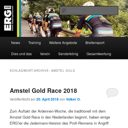
Zum
Zum
Willkommen bei der Essener Radsportgemeinschaft
Inhalt
sekundären
Such
wechseln
Inhalt
wechseln
ERG 1900 e.V
Hauptmenü
News
Training
Weitere Angebote
Breitensport
Dies und das
Verein
Senderkönig
Gesamtwertung
SCHLAGWORT-ARCHIVE:
AMSTEL GOLD
Amstel Gold Race 2018
Veröffentlicht am
20. April 2018
von
Volker O.
Zum Auftakt der Ardennen-Woche, die traditionell mit dem
Amstel Gold Race in den Niederlanden beginnt, haben einige
ERG’ler die Jedermann-Version des Profi-Rennens in Angriff