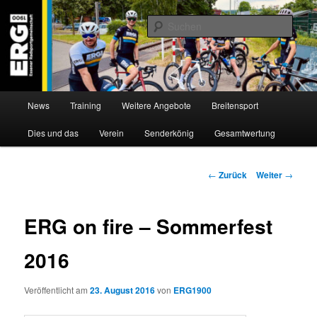
Zum
Willkommen bei der Essener Radsportgemeinschaft
Inhalt
Such
wechseln
ERG 1900 e.V
Hauptmenü
News
Training
Weitere Angebote
Breitensport
Dies und das
Verein
Senderkönig
Gesamtwertung
Beitragsnavigation
←
Zurück
Weiter
→
ERG on fire – Sommerfest
2016
Veröffentlicht am
23. August 2016
von
ERG1900