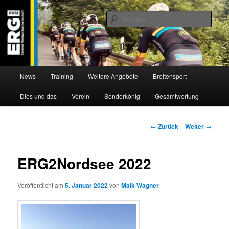
Zum
Willkommen bei der Essener Radsportgemeinschaft
Inhalt
Such
wechseln
ERG 1900 e.V
Hauptmenü
News
Training
Weitere Angebote
Breitensport
Dies und das
Verein
Senderkönig
Gesamtwertung
Beitragsnavigation
←
Zurück
Weiter
→
ERG2Nordsee 2022
Veröffentlicht am
5. Januar 2022
von
Maik Wagner