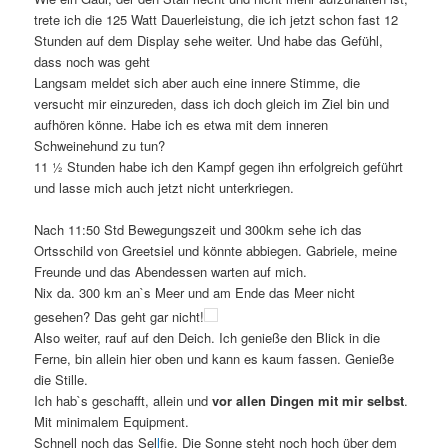
trete ich die 125 Watt Dauerleistung, die ich jetzt schon fast 12
Stunden auf dem Display sehe weiter. Und habe das Gefühl,
dass noch was geht
Langsam meldet sich aber auch eine innere Stimme, die
versucht mir einzureden, dass ich doch gleich im Ziel bin und
aufhören könne. Habe ich es etwa mit dem inneren
Schweinehund zu tun?
11 ½ Stunden habe ich den Kampf gegen ihn erfolgreich geführt
und lasse mich auch jetzt nicht unterkriegen.
Nach 11:50 Std Bewegungszeit und 300km sehe ich das
Ortsschild von Greetsiel und könnte abbiegen. Gabriele, meine
Freunde und das Abendessen warten auf mich.
Nix da. 300 km an`s Meer und am Ende das Meer nicht
gesehen? Das geht gar nicht!
Also weiter, rauf auf den Deich. Ich genieße den Blick in die
Ferne, bin allein hier oben und kann es kaum fassen. Genieße
die Stille.
Ich hab`s geschafft, allein und
vor allen Dingen mit mir selbst
.
Mit minimalem Equipment.
Schnell noch das Sel
l
fie. Die Sonne steht noch hoch über dem