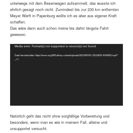
unterwegs mit dem Besenwagen aufsammelt, das wusste ich
ehrlich gesagt noch nicht. Zumindest bis zur 230 km entfernten
Meyer Werft in Papenburg wollte ich es aber aus eigener Kraft
schaffen.
Das wäre dann auch schon meine bis dahin längste Fahrt
gewesen.
Video-
Media error: Format(s) not supported or source(s) not found
Player
Datei herunterladen: https://www.erg1900.de/wp-content/uploads/2021/06/VID-20210625-WA0003.mp4?
_=1
Natürlich geht das nicht ohne sorgfältige Vorbereitung und
besonders, wenn man es wie in meinem Fall, alleine und
unsupportet versucht.