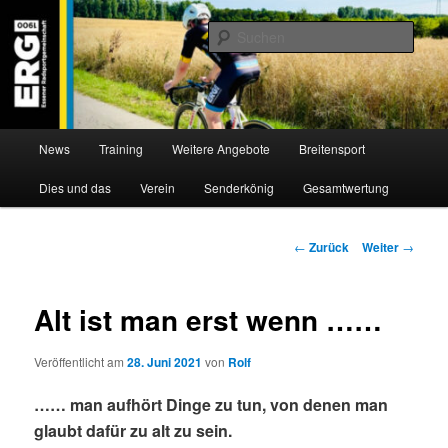
Zum
Willkommen bei der Essener Radsportgemeinschaft
Inhalt
Such
wechseln
ERG 1900 e.V
Hauptmenü
News
Training
Weitere Angebote
Breitensport
Dies und das
Verein
Senderkönig
Gesamtwertung
Beitragsnavigation
←
Zurück
Weiter
→
Alt ist man erst wenn ……
Veröffentlicht am
28. Juni 2021
von
Rolf
…… man aufhört Dinge zu tun, von denen man
glaubt dafür zu alt zu sein.