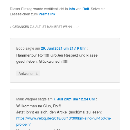
Dieser Eintrag wurde veröffentlicht in
Info
von
Rolf
. Setze ein
Lesezeichen zum
Permalink
.
2 GEDANKEN ZU „
ALT IST MAN ERST WENN ……
“
Bodo
sagte am
29. Juni 2021 um 21:19 Uhr
:
Hammertour Rolf!!!! Großen Respekt und klasse
geschrieben. Glückwunsch!!!!!!
↓
Antworten
Maik Wagner
sagte am
7. Juli 2021 um 12:24 Uhr
:
Willkommen im Club, Rolf!
Jetzt lohnt es sich, den Artikel (noch)mal zu lesen:
https://www.veloq.de/2018/03/13/300km-sind-nur-150km-
pro-bein/