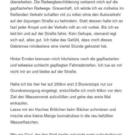
überarbeiten. Die Radwegbeschilderung verbannt mich auf die
gepflasterten Radwege. Grauenhaft, ich würde ich es mühelos im
fließenden Verkehr schaffen mit zu rollen ohne den Autoverkehr
auf der 2spurigen Straße zu behindern. Statt dessen halte ich an
fast jeder Ampel und der Verkehr rollt an mir vorbei. Bis ich es
leid bin und auf der Straße fahre. Kein Gehupe, niemand regt
sich auf, alles gut. Ich habe das Gefühl, dass mich dieses
Gebremse mindestens eine viertel Stunde gekostet hat.
Hinter Emden bremsen mich höchstens noch die gepflasterten
und teilweise schlecht gepflegten Fahrradstreifen. Ich tue es mir
nicht mir an und bleibe auf der Straße.
Hatte ich bis hier her auf 250km erst 3 Boxenstops nur zur
Grundversorgung eingelegt, entschließe ich mich 60km vor dem
Ziel den Wasservorrat aufzufüllen und gehe das erste Mal
einkaufen.
Lasse mir ein frisches Brötchen beim Bäcker schmieren und
mische eine kleine Menge Isomaltulose in die neu befüllten
Wasserflaschen.
Wie ein Gaul, der den Stall riecht und nicht mehr aufzuhalten ist,