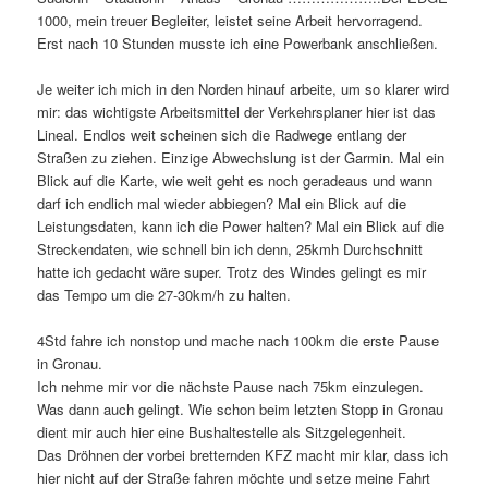
1000, mein treuer Begleiter, leistet seine Arbeit hervorragend.
Erst nach 10 Stunden musste ich eine Powerbank anschließen.
Je weiter ich mich in den Norden hinauf arbeite, um so klarer wird
mir: das wichtigste Arbeitsmittel der Verkehrsplaner hier ist das
Lineal. Endlos weit scheinen sich die Radwege entlang der
Straßen zu ziehen. Einzige Abwechslung ist der Garmin. Mal ein
Blick auf die Karte, wie weit geht es noch geradeaus und wann
darf ich endlich mal wieder abbiegen? Mal ein Blick auf die
Leistungsdaten, kann ich die Power halten? Mal ein Blick auf die
Streckendaten, wie schnell bin ich denn, 25kmh Durchschnitt
hatte ich gedacht wäre super. Trotz des Windes gelingt es mir
das Tempo um die 27-30km/h zu halten.
4Std fahre ich nonstop und mache nach 100km die erste Pause
in Gronau.
Ich nehme mir vor die nächste Pause nach 75km einzulegen.
Was dann auch gelingt. Wie schon beim letzten Stopp in Gronau
dient mir auch hier eine Bushaltestelle als Sitzgelegenheit.
Das Dröhnen der vorbei bretternden KFZ macht mir klar, dass ich
hier nicht auf der Straße fahren möchte und setze meine Fahrt