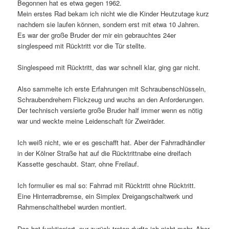
Begonnen hat es etwa gegen 1962.
Mein erstes Rad bekam ich nicht wie die Kinder Heutzutage kurz
nachdem sie laufen können, sondern erst mit etwa 10 Jahren.
Es war der große Bruder der mir ein gebrauchtes 24er
singlespeed mit Rücktritt vor die Tür stellte.
Singlespeed mit Rücktritt, das war schnell klar, ging gar nicht.
Also sammelte ich erste Erfahrungen mit Schraubenschlüsseln,
Schraubendrehern Flickzeug und wuchs an den Anforderungen.
Der technisch versierte große Bruder half immer wenn es nötig
war und weckte meine Leidenschaft für Zweiräder.
Ich weiß nicht, wie er es geschafft hat. Aber der Fahrradhändler
in der Kölner Straße hat auf die Rücktrittnabe eine dreifach
Kassette geschaubt. Starr, ohne Freilauf.
Ich formulier es mal so: Fahrrad mit Rücktritt ohne Rücktritt.
Eine Hinterradbremse, ein Simplex Dreigangschaltwerk und
Rahmenschalthebel wurden montiert.
Das hat funktioniert, nur zurück treten durfte ich nicht mehr. Aber