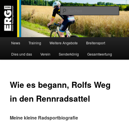
Zum
Willkommen bei der Essener Radsportgemeinschaft
Inhalt
Such
wechseln
ERG 1900 e.V
Hauptmenü
News
Training
Weitere Angebote
Breitensport
Dies und das
Verein
Senderkönig
Gesamtwertung
Wie es begann, Rolfs Weg
in den Rennradsattel
Meine kleine Radsportbiografie