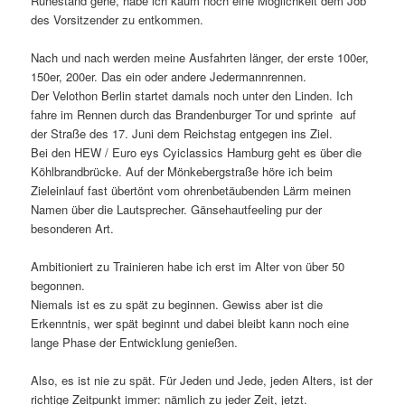
Ruhestand gehe, habe ich kaum noch eine Möglichkeit dem Job
des Vorsitzender zu entkommen.
Nach und nach werden meine Ausfahrten länger, der erste 100er,
150er, 200er. Das ein oder andere Jedermannrennen.
Der Velothon Berlin startet damals noch unter den Linden. Ich
fahre im Rennen durch das Brandenburger Tor und sprinte auf
der Straße des 17. Juni dem Reichstag entgegen ins Ziel.
Bei den HEW / Euro eys Cyiclassics Hamburg geht es über die
Köhlbrandbrücke. Auf der Mönkebergstraße höre ich beim
Zieleinlauf fast übertönt vom ohrenbetäubenden Lärm meinen
Namen über die Lautsprecher. Gänsehautfeeling pur der
besonderen Art.
Ambitioniert zu Trainieren habe ich erst im Alter von über 50
begonnen.
Niemals ist es zu spät zu beginnen. Gewiss aber ist die
Erkenntnis, wer spät beginnt und dabei bleibt kann noch eine
lange Phase der Entwicklung genießen.
Also, es ist nie zu spät. Für Jeden und Jede, jeden Alters, ist der
richtige Zeitpunkt immer: nämlich zu jeder Zeit, jetzt.