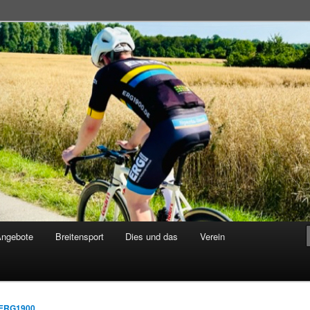
adsportgemeinschaft
Angebote
Breitensport
Dies und das
Verein
ERG1900