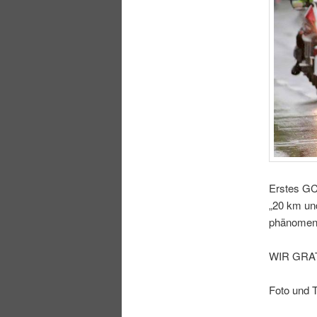
Erstes GCC
„20 km und
phänomena
WIR GRA
Foto und 