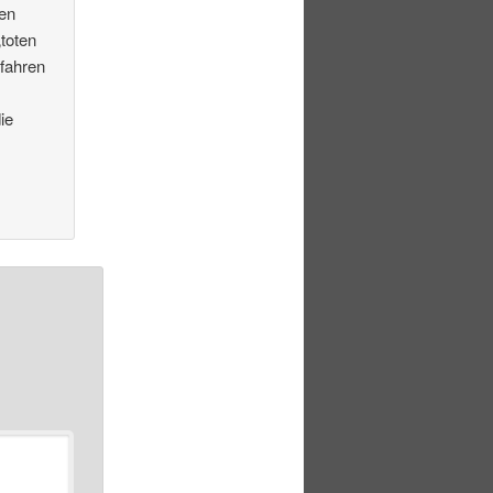
den
toten
mfahren
ie