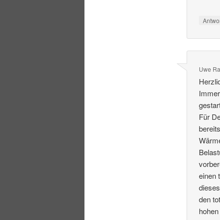
Antwo
Uwe Ra
Herzli
Immerh
gestart
Für De
bereit
Wärme 
Belast
vorber
einen 
dieses
den to
hohen 