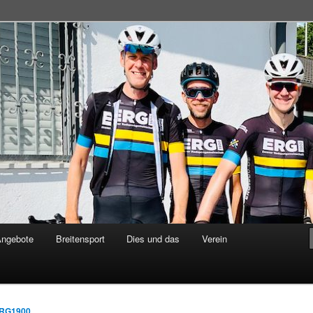
adsportgemeinschaft
Angebote
Breitensport
Dies und das
Verein
RG1900