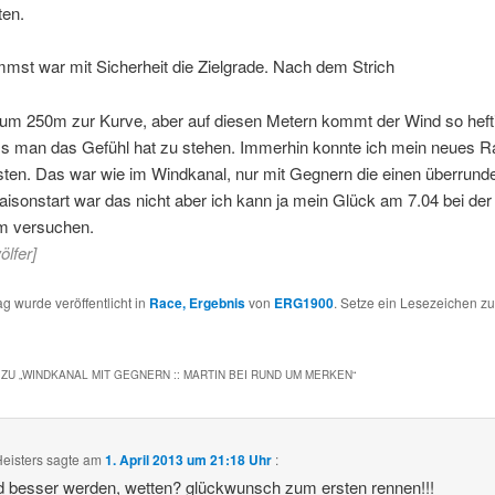
en.
mst war mit Sicherheit die Zielgrade. Nach dem Strich
aum 250m zur Kurve, aber auf diesen Metern kommt der Wind so heft
ss man das Gefühl hat zu stehen. Immerhin konnte ich mein neues Ra
sten. Das war wie im Windkanal, nur mit Gegnern die einen überrund
aisonstart war das nicht aber ich kann ja mein Glück am 7.04 bei de
m versuchen.
ölfer]
ag wurde veröffentlicht in
Race, Ergebnis
von
ERG1900
. Setze ein Lesezeichen z
ZU „
WINDKANAL MIT GEGNERN :: MARTIN BEI RUND UM MERKEN
“
Heisters
sagte am
1. April 2013 um 21:18 Uhr
:
d besser werden, wetten? glückwunsch zum ersten rennen!!!