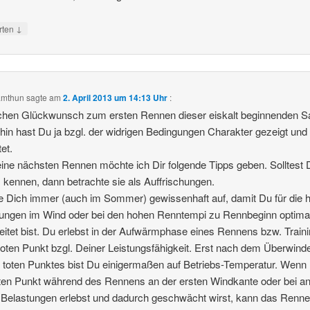
↓
rten
mthun
sagte am
2. April 2013 um 14:13 Uhr
:
chen Glückwunsch zum ersten Rennen dieser eiskalt beginnenden S
in hast Du ja bzgl. der widrigen Bedingungen Charakter gezeigt und 
et.
ine nächsten Rennen möchte ich Dir folgende Tipps geben. Solltest 
s kennen, dann betrachte sie als Auffrischungen.
Dich immer (auch im Sommer) gewissenhaft auf, damit Du für die h
ungen im Wind oder bei den hohen Renntempi zu Rennbeginn optima
eitet bist. Du erlebst in der Aufwärmphase eines Rennens bzw. Train
toten Punkt bzgl. Deiner Leistungsfähigkeit. Erst nach dem Überwind
 toten Punktes bist Du einigermaßen auf Betriebs-Temperatur. Wenn
ten Punkt während des Rennens an der ersten Windkante oder bei a
Belastungen erlebst und dadurch geschwächt wirst, kann das Renne