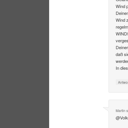
Wind p
Deinem
Wind z
regelm
WINDS
verges
Deiner
daß si
werde
In die
Antwo
Martin
s
@Volke