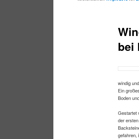
Win
bei
windig und
Ein großes
Boden und
Gestartet 
der erste
Backsteine
gefahren,