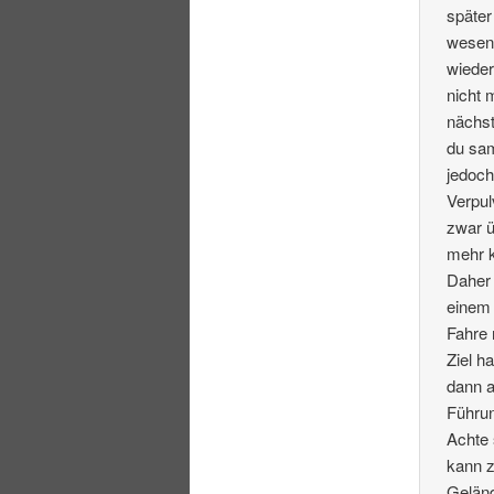
später
wesent
wieder
nicht 
nächst
du sam
jedoch
Verpul
zwar ü
mehr 
Daher 
einem
Fahre 
Ziel h
dann a
Führun
Achte 
kann 
Gelän