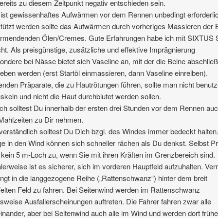
ereits zu diesem Zeitpunkt negativ entschieden sein.
ist gewissenhaftes Aufwärmen vor dem Rennen unbedingt erforderli
tützt werden sollte das Aufwärmen durch vorheriges Massieren der 
ärmendenden Ölen/Cremes. Gute Erfahrungen habe ich mit SIXTUS S
t. Als preisgünstige, zusätzliche und effektive Imprägnierung
ondere bei Nässe bietet sich Vaseline an, mit der die Beine abschlie
ieben werden (erst Startöl einmassieren, dann Vaseline einreiben).
den Präparate, die zu Hautrötungen führen, sollte man nicht benutz
skeln und nicht die Haut durchblutet werden sollen.
ich solltest Du innerhalb der ersten drei Stunden vor dem Rennen au
Mahlzeiten zu Dir nehmen.
verständlich solltest Du Dich bzgl. des Windes immer bedeckt halten
e in den Wind können sich schneller rächen als Du denkst. Selbst Pr
 kein 5 m-Loch zu, wenn Sie mit ihren Kräften im Grenzbereich sind.
erweise ist es sicherer, sich im vorderen Hauptfeld aufzuhalten. Ve
ngt in die langgezogene Reihe („Rattenschwanz“) hinter dem breit
felten Feld zu fahren. Bei Seitenwind werden im Rattenschwanz
weise Ausfallerscheinungen auftreten. Die Fahrer fahren zwar alle
einander, aber bei Seitenwind auch alle im Wind und werden dort frühe