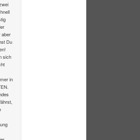
 zwei
hnell
tig
der
r aber
hst Du
en!
n sich
cht
mmer in
TEN.
endes
ährst,
e
tung
er