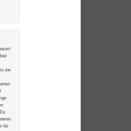
aison!
bist
Du sie
arten
l
ings
en
 Du
nderen
n für