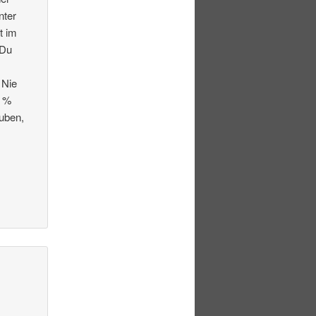
nter
t im
 Du
 Nie
0 %
auben,
r