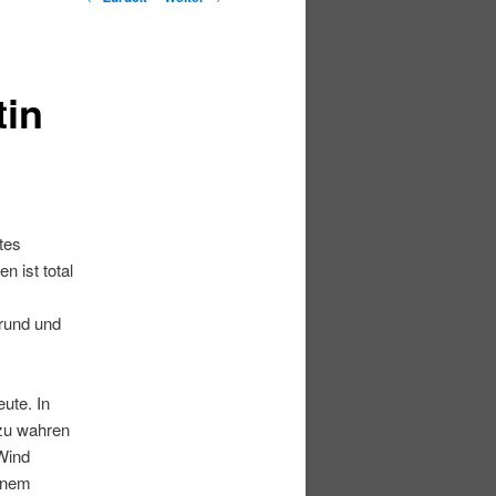
tin
tes
n ist total
Grund und
ute. In
zu wahren
 Wind
einem