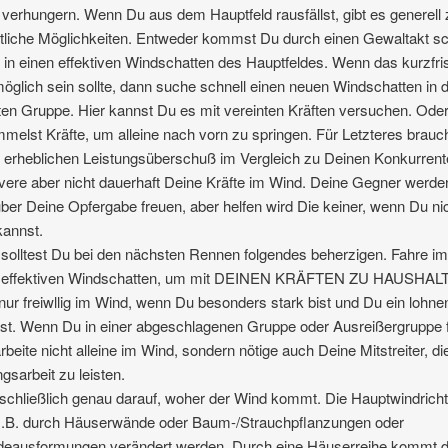
 verhungern. Wenn Du aus dem Hauptfeld rausfällst, gibt es generell
liche Möglichkeiten. Entweder kommst Du durch einen Gewaltakt sc
 in einen effektiven Windschatten des Hauptfeldes. Wenn das kurzfris
möglich sein sollte, dann suche schnell einen neuen Windschatten in 
en Gruppe. Hier kannst Du es mit vereinten Kräften versuchen. Ode
melst Kräfte, um alleine nach vorn zu springen. Für Letzteres brauc
 erheblichen Leistungsüberschuß im Vergleich zu Deinen Konkurrent
vere aber nicht dauerhaft Deine Kräfte im Wind. Deine Gegner werde
ber Deine Opfergabe freuen, aber helfen wird Die keiner, wenn Du ni
kannst.
solltest Du bei den nächsten Rennen folgendes beherzigen. Fahre i
 effektiven Windschatten, um mit DEINEN KRÄFTEN ZU HAUSHAL
nur freiwllig im Wind, wenn Du besonders stark bist und Du ein lohn
ast. Wenn Du in einer abgeschlagenen Gruppe oder Ausreißergruppe f
rbeite nicht alleine im Wind, sondern nötige auch Deine Mitstreiter, di
gsarbeit zu leisten.
schließlich genau darauf, woher der Wind kommt. Die Hauptwindrich
z.B. durch Häuserwände oder Baum-/Strauchpflanzungen oder
deausformungen verändert werden. Durch eine Häuserreihe kommt d