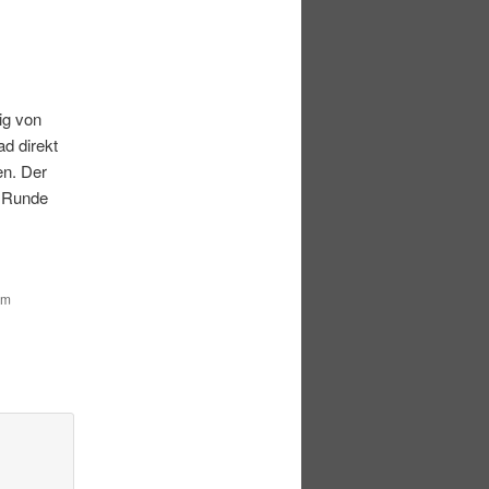
ig von
d direkt
en. Der
r Runde
um