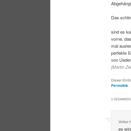
Abgehängt
Das schlim
sind es k
vorne, da
mal auste
perfekte S
von Uede
[Martin Zw
Dieser Eintr
Permalink
.
3 GEDANKEN 
Volker 
es wir