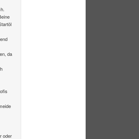
ch.
Beine
tartöl
ßend
en, da
ch
.
ofis
rmeide
r oder