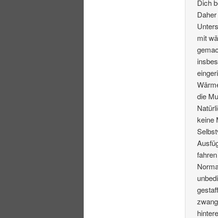
Dich b
Daher 
Unters
mit w
gemach
insbes
einger
Wärmen
die Mu
Natürl
keine 
Selbst
Ausfüg
fahren
Normal
unbedi
gestaf
zwangs
hinter