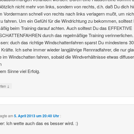
lötzlich nicht mehr von links, sondern von rechts, d.h. daß Du dich hi
 Vordermann schnell von rechts nach links verlagern mußt, um nich
u fahren. Um ein Gefühl für die Windrichtung zu bekommen, solltest
äßig beim Training darauf achten. Auch solltest Du das EFFEKTIVE
CHATTENFAHREN durch das regelmäßige Training verinnerlichen.
sen: duch das richtige Windschattenfahren sparst Du mindestens 3
 Kräfte. Ich sehe immer wieder langjährige Rennradfahrer, die nur gl
e im Windschatten fahren, sobald die Windverhältnisse etwas diffuse
n
sem Sinne viel Erfolg.
↓
rten
agte am
5. April 2013 um 20:40 Uhr
:
r: Ich wette auch das es besser wird. :)