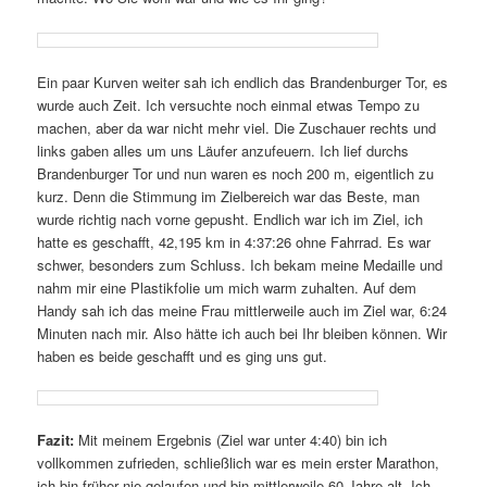
Ein paar Kurven weiter sah ich endlich das Brandenburger Tor, es
wurde auch Zeit. Ich versuchte noch einmal etwas Tempo zu
machen, aber da war nicht mehr viel. Die Zuschauer rechts und
links gaben alles um uns Läufer anzufeuern. Ich lief durchs
Brandenburger Tor und nun waren es noch 200 m, eigentlich zu
kurz. Denn die Stimmung im Zielbereich war das Beste, man
wurde richtig nach vorne gepusht. Endlich war ich im Ziel, ich
hatte es geschafft, 42,195 km in 4:37:26 ohne Fahrrad. Es war
schwer, besonders zum Schluss. Ich bekam meine Medaille und
nahm mir eine Plastikfolie um mich warm zuhalten. Auf dem
Handy sah ich das meine Frau mittlerweile auch im Ziel war, 6:24
Minuten nach mir. Also hätte ich auch bei Ihr bleiben können. Wir
haben es beide geschafft und es ging uns gut.
Fazit:
Mit meinem Ergebnis (Ziel war unter 4:40) bin ich
vollkommen zufrieden, schließlich war es mein erster Marathon,
ich bin früher nie gelaufen und bin mittlerweile 60 Jahre alt. Ich