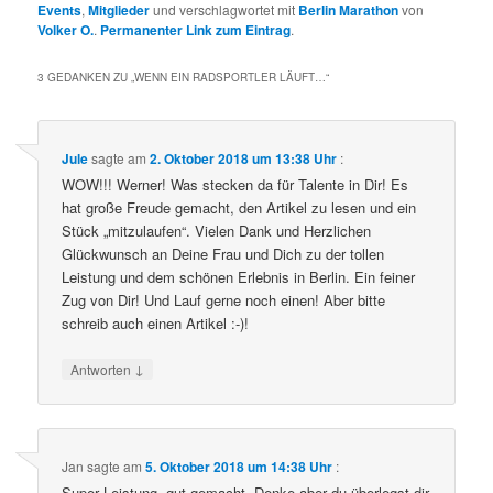
Events
,
Mitglieder
und verschlagwortet mit
Berlin Marathon
von
Volker O.
.
Permanenter Link zum Eintrag
.
3 GEDANKEN ZU „
WENN EIN RADSPORTLER LÄUFT…
“
Jule
sagte am
2. Oktober 2018 um 13:38 Uhr
:
WOW!!! Werner! Was stecken da für Talente in Dir! Es
hat große Freude gemacht, den Artikel zu lesen und ein
Stück „mitzulaufen“. Vielen Dank und Herzlichen
Glückwunsch an Deine Frau und Dich zu der tollen
Leistung und dem schönen Erlebnis in Berlin. Ein feiner
Zug von Dir! Und Lauf gerne noch einen! Aber bitte
schreib auch einen Artikel :-)!
↓
Antworten
Jan
sagte am
5. Oktober 2018 um 14:38 Uhr
:
Super Leistung, gut gemacht. Denke aber du überlegst dir