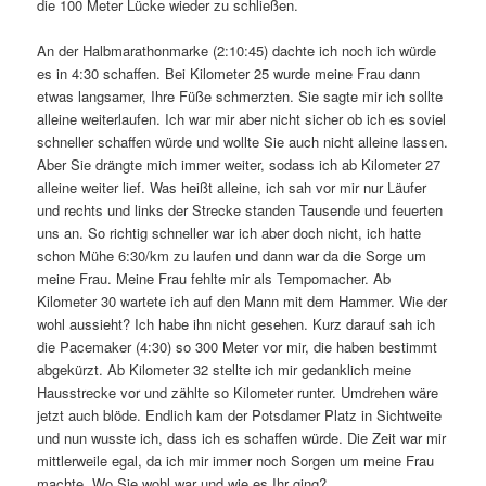
die 100 Meter Lücke wieder zu schließen.
An der Halbmarathonmarke (2:10:45) dachte ich noch ich würde
es in 4:30 schaffen. Bei Kilometer 25 wurde meine Frau dann
etwas langsamer, Ihre Füße schmerzten. Sie sagte mir ich sollte
alleine weiterlaufen. Ich war mir aber nicht sicher ob ich es soviel
schneller schaffen würde und wollte Sie auch nicht alleine lassen.
Aber Sie drängte mich immer weiter, sodass ich ab Kilometer 27
alleine weiter lief. Was heißt alleine, ich sah vor mir nur Läufer
und rechts und links der Strecke standen Tausende und feuerten
uns an. So richtig schneller war ich aber doch nicht, ich hatte
schon Mühe 6:30/km zu laufen und dann war da die Sorge um
meine Frau. Meine Frau fehlte mir als Tempomacher. Ab
Kilometer 30 wartete ich auf den Mann mit dem Hammer. Wie der
wohl aussieht? Ich habe ihn nicht gesehen. Kurz darauf sah ich
die Pacemaker (4:30) so 300 Meter vor mir, die haben bestimmt
abgekürzt. Ab Kilometer 32 stellte ich mir gedanklich meine
Hausstrecke vor und zählte so Kilometer runter. Umdrehen wäre
jetzt auch blöde. Endlich kam der Potsdamer Platz in Sichtweite
und nun wusste ich, dass ich es schaffen würde. Die Zeit war mir
mittlerweile egal, da ich mir immer noch Sorgen um meine Frau
machte. Wo Sie wohl war und wie es Ihr ging?