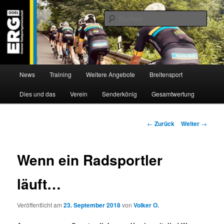
Zum
Willkommen bei der Essener Radsportgemeinschaft
Inhalt
Such
wechseln
ERG 1900 e.V
Hauptmenü
News
Training
Weitere Angebote
Breitensport
Dies und das
Verein
Senderkönig
Gesamtwertung
Beitragsnavigation
←
Zurück
Weiter
→
Wenn ein Radsportler
läuft…
Veröffentlicht am
23. September 2018
von
Volker O.