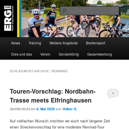
Zum
Zum
Willkommen bei der Essener Radsportgemeinschaft
Inhalt
sekundären
Such
wechseln
Inhalt
wechseln
ERG 1900 e.V
Hauptmenü
News
Training
Weitere Angebote
Breitensport
Dies und das
Verein
Senderkönig
Gesamtwertung
SCHLAGWORT-ARCHIVE:
RENNRAD
Touren-Vorschlag: Nordbahn-
1
Trasse meets Elfringhausen
Veröffentlicht am
8. Mai 2020
von
Volker O.
Auf vielfachen Wunsch möchten wir euch nach längerer Zeit
einen Streckenvorschlag für eine moderate Rennrad-Tour