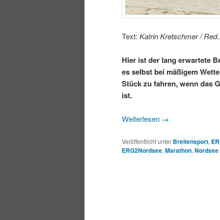
Text:
Katrin Kretschmer / Red.
Hier ist der lang erwartete 
es selbst bei mäßigem Wette
Stück zu fahren, wenn das Gan
ist.
Weiterlesen
→
Veröffentlicht unter
Breitensport
,
ER
ERG2Nordsee
,
Marathon
,
Nordsee