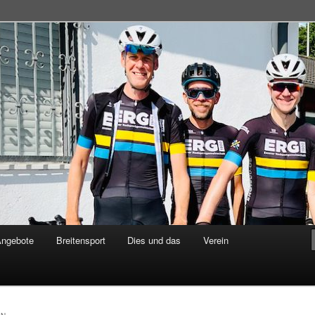
adsportgemeinschaft
Angebote
Breitensport
Dies und das
Verein