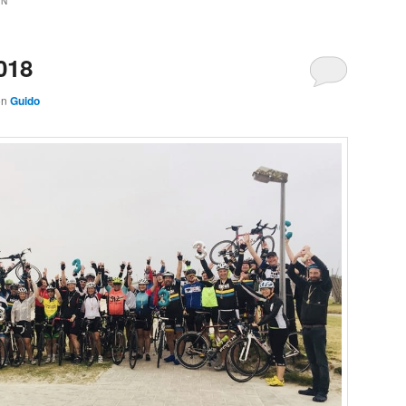
ON
018
on
Guido