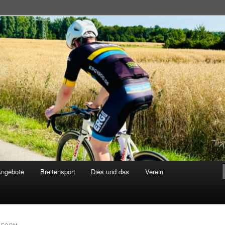
adsportgemeinschaft
Angebote
Breitensport
Dies und das
Verein