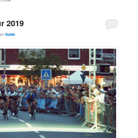
EFORM
ür 2019
von
Guido