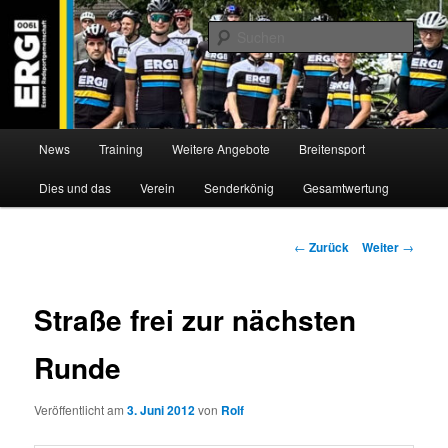
Zum
Willkommen bei der Essener Radsportgemeinschaft
Inhalt
Such
wechseln
ERG 1900 e.V
Hauptmenü
News
Training
Weitere Angebote
Breitensport
Dies und das
Verein
Senderkönig
Gesamtwertung
Beitragsnavigation
←
Zurück
Weiter
→
Straße frei zur nächsten
Runde
Veröffentlicht am
3. Juni 2012
von
Rolf