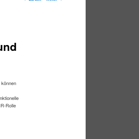
 und
r
können
ktionelle
MR-Rolle