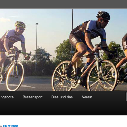
adsportgemeinschaft
Angebote
Breitensport
Dies und das
Verein
on
ERG1900