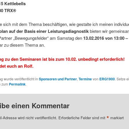
15 Kettlebells
:30 TRX®
die sich mit dem Thema beschäftigen, wie gestalte ich meinen individu
plan auf der Basis einer Leistungsdiagnostik
bieten wir gemeinsa
artner „Bewegungsfelder“ am Samstag den
13.02.2016 von 13:00 –
ar zu diesem Thema an.
 zu den Seminaren ist bis zum 10.02. unbedingt erforderlich!
det euch an Rolf.
ag wurde veröffentlicht in
Sponsoren und Partner
,
Termine
von
ERG1900
. Setze e
n zum
Permalink
.
ibe einen Kommentar
*
l-Adresse wird nicht veröffentlicht.
Erforderliche Felder sind mit
markiert