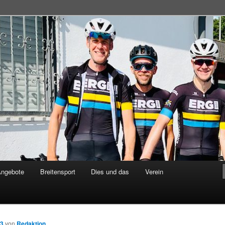
adsportgemeinschaft
Angebote
Breitensport
Dies und das
Verein
23
von
Redaktion