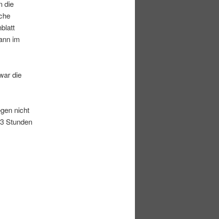
n die
sche
blatt
dann im
war die
gen nicht
33 Stunden