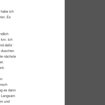
 habe ich
ren. Es
ndlich
 km. Ich
nd dafür
ch duschen
ie nächste
er.
nt.
en
 noch
ng es dann
i. Langsam
sen und