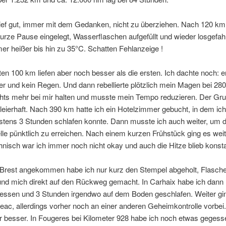
lief gut, immer mit dem Gedanken, nicht zu überziehen. Nach 120 km
kurze Pause eingelegt, Wasserflaschen aufgefüllt und wieder losgefah
r heißer bis hin zu 35°C. Schatten Fehlanzeige !
en 100 km liefen aber noch besser als die ersten. Ich dachte noch: e
r und kein Regen. Und dann rebellierte plötzlich mein Magen bei 280
chts mehr bei mir halten und musste mein Tempo reduzieren. Der Gru
hleierhaft. Nach 390 km hatte ich ein Hotelzimmer gebucht, in dem i
stens 3 Stunden schlafen konnte. Dann musste ich auch weiter, um d
elle pünktlich zu erreichen. Nach einem kurzen Frühstück ging es weit
isch war ich immer noch nicht okay und auch die Hitze blieb konsta
n Brest angekommen habe ich nur kurz den Stempel abgeholt, Flasch
 und mich direkt auf den Rückweg gemacht. In Carhaix habe ich dann
essen und 3 Stunden irgendwo auf dem Boden geschlafen. Weiter gi
eac, allerdings vorher noch an einer anderen Geheimkontrolle vorbe
r besser. In Fougeres bei Kilometer 928 habe ich noch etwas geges