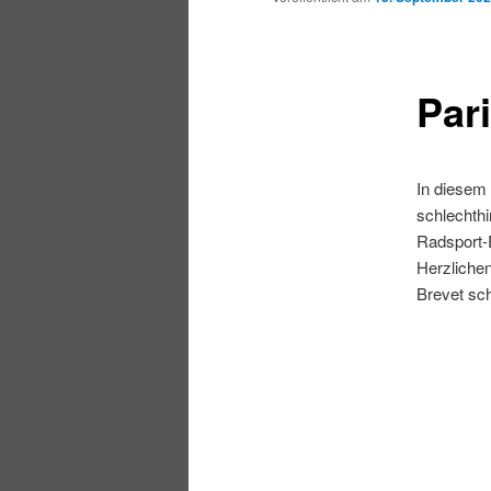
Par
In diesem
schlechthi
Radsport-E
Herzliche
Brevet sch