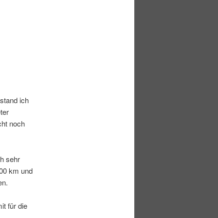
 stand ich
ter
cht noch
ch sehr
 400 km und
en.
t für die