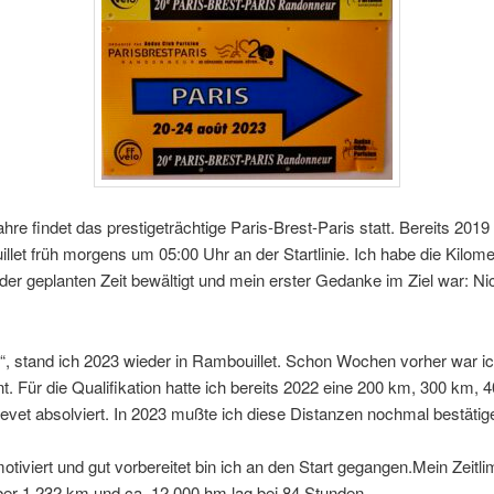
Jahre findet das prestigeträchtige Paris-Brest-Paris statt. Bereits 2019
llet früh morgens um 05:00 Uhr an der Startlinie. Ich habe die Kilome
der geplanten Zeit bewältigt und mein erster Gedanke im Ziel war: Ni
, stand ich 2023 wieder in Rambouillet. Schon Wochen vorher war i
. Für die Qualifikation hatte ich bereits 2022 eine 200 km, 300 km,
vet absolviert. In 2023 mußte ich diese Distanzen nochmal bestätig
tiviert und gut vorbereitet bin ich an den Start gegangen.Mein Zeitlimi
er 1.232 km und ca. 12.000 hm lag bei 84 Stunden.