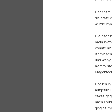
Der Start 
die erste 
wurde imme
Die nächst
mein Wette
konnte ni
ist mir sc
und wenig
Kontrollst
Magentechn
Endlich i
aufgefüllt
etwas geg
nach Loud
ging es mi