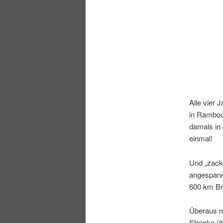
Alle vier 
in Ramboui
damals in 
einmal!
Und „zack“
angespannt
600 km Bre
Überaus mo
Strecke üb