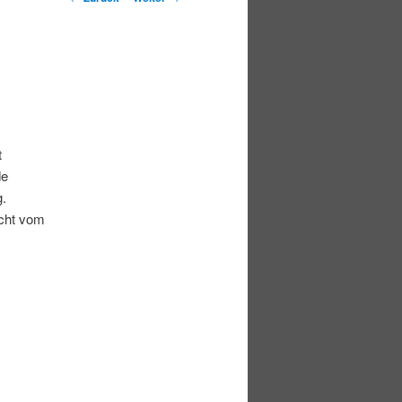
t
de
g.
icht vom