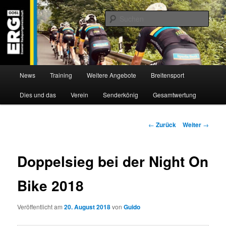
Zum
Willkommen bei der Essener Radsportgemeinschaft
Inhalt
Such
wechseln
ERG 1900 e.V
Hauptmenü
News
Training
Weitere Angebote
Breitensport
Dies und das
Verein
Senderkönig
Gesamtwertung
Beitragsnavigation
←
Zurück
Weiter
→
Doppelsieg bei der Night On
Bike 2018
Veröffentlicht am
20. August 2018
von
Guido