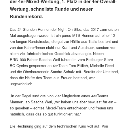
der 4er-Mixed-Wertung, 1. Platz in der 4er-Overall-
Wertung, schnellste Runde und neuer
Rundenrekord.
Das 24-Stunden-Rennen der Night On Bike, das 2017 zum ersten
Mal ausgetragen wurde, ist ein pures MTB-Rennen auf einer 12
km langen Rundstrecke, die gut zur Hälfte aus Trails besteht und
von den Fahrer/innen nicht nur Kraft und Ausdauer, sondern vor
allem viel fahrtechnisches Geschick abverlangte. Neben
ERG1900-Fahrer Sascha Weil fuhren im vom Freiburger Store
BQ Cycles gesponserten 4er-Team Tom Ettlich, Michelle Reed
und die Oberhausenerin Sandra Schulz mit. Bereits der Umstand,
dass die Hälfte des Team aus Frauen bestand, war
ungewöhnlich.
„In der Regel sind drei von vier Mitgliedern eines 4er-Teams
Männer“, so Sascha Weil, „wir haben uns aber bewusst für ein –
so gesehen – echtes Mixed-Team entschieden und freuen uns
natürlich, dass das so gut funktioniert hat.“
Die Rechnung ging auf dem technischen Kurs voll auf: Von